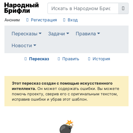
Аноним
Регистрация
Вход
Пересказы
Задачи
Правила
Новости
Пересказ
Править
История
Этот пересказ создан с помощью искусственного
интеллекта.
Он может содержать ошибки. Вы можете
помочь проекту, сверив его с оригинальным текстом,
исправив ошибки и убрав этот шаблон.
💣