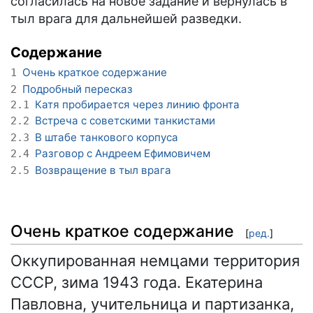
согласилась на новое задание и вернулась в
тыл врага для дальнейшей разведки.
Содержание
Очень краткое содержание
1
Подробный пересказ
2
Катя пробирается через линию фронта
2.1
Встреча с советскими танкистами
2.2
В штабе танкового корпуса
2.3
Разговор с Андреем Ефимовичем
2.4
Возвращение в тыл врага
2.5
Очень краткое содержание
[
ред.
]
Оккупированная немцами территория
СССР, зима 1943 года. Екатерина
Павловна, учительница и партизанка,