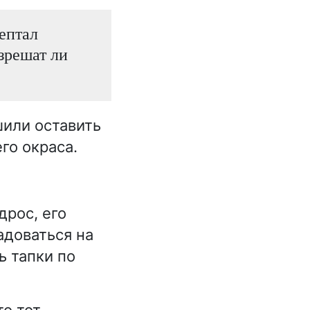
шептал
зрешат ли
шили оставить
го окраса.
дрос, его
адоваться на
ь тапки по
то тот