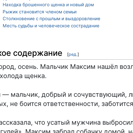
Находка брошенного щенка и новый дом
1
Рыжик становится членом семьи
2
Столкновение с прошлым и выздоровление
3
Месть судьбы и человеческое сострадание
4
кое содержание
[
ред.
]
ород, осень. Мальчик Максим нашёл воз
холода щенка.
м
— мальчик, добрый и сочувствующий, 
х, не боится ответственности, заботитс
ссказала, что усатый мужчина выбросил
улей». Максим забрал собачку домой, н