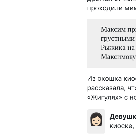
проходили мим
Максим при
грустными 
Рыжика на
Максимову 
Из окошка кио
рассказала, ч
«Жигулях» с н
👩🏻
Девушк
киоске,