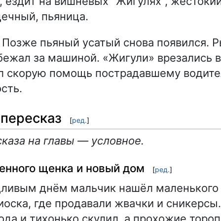
 ездит на вишнёвых "Жигулях", жестокий
ечный, пьяница.
Позже пьяный усатый снова появился. 
бежал за машиной. «Жигули» врезались в
л скорую помощь пострадавшему водите
сть.
пересказ
[
ред.
]
каза на главы — условное.
енного щенка и новый дом
[
ред.
]
ливым днём мальчик нашёл маленького 
иоска, где продавали жвачки и сникерс
ода и тихонько скулил, а прохожие торо