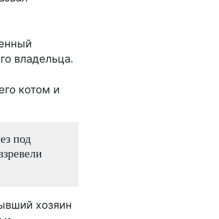
шенный
го владельца.
его котом и
ез под
взревели
ывший хозяин