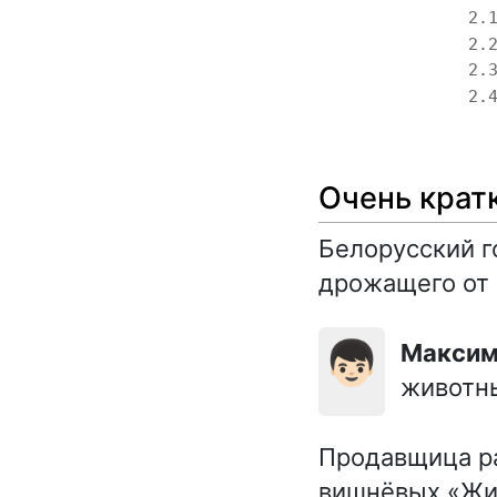
2.
2.
2.
2.
Очень крат
Белорусский г
дрожащего от 
👦🏻
Макси
животны
Продавщица ра
вишнёвых «Жиг