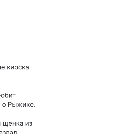
ле киоска
любит
я о Рыжике.
 щенка из
азвал