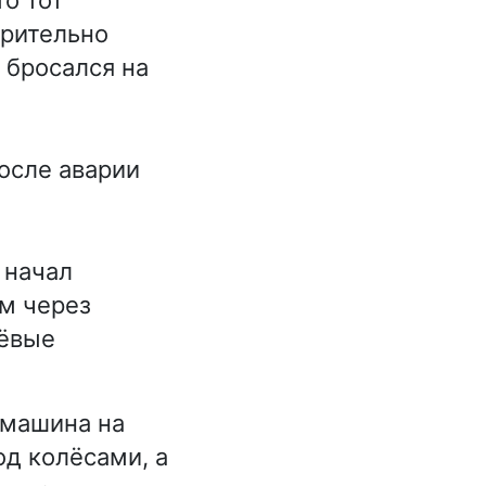
зрительно
 бросался на
осле аварии
 начал
ом через
нёвые
 машина на
од колёсами, а