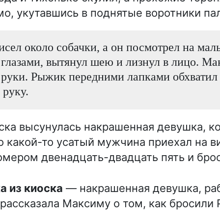
о, укутавшись в поднятые воротники пал
сел около собачки, а он посмотрел на мал
глазами, вытянул шею и лизнул в лицо. Ма
 руки. Рыжик передними лапками обхватил
руку.
ска высунулась накрашенная девушка, к
то какой-то усатый мужчина приехал на 
омером двенадцать-двадцать пять и бро
а из киоска
— накрашенная девушка, раб
 рассказала Максиму о том, как бросили