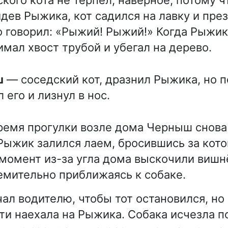
идев Рыжика, кот садился на лавку и пре
о говорил: «Рыжий! Рыжий!» Когда Рыжик
имал хвост трубой и убегал на дерево.
ш
— соседский кот, дразнил Рыжика, но п
 его и лизнул в нос.
емя прогулки возле дома Черныш снова
 Рыжик залился лаем, бросившись за кот
т момент из-за угла дома выскочили виш
емительно приближаясь к собаке.
ал водителю, чтобы тот остановился, но
ти наехала на Рыжика. Собака исчезла п