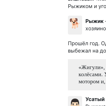
Рыжиком и уго
🐕
Рыжик
хозяино
Прошёл год. О
выбежал на до
«Жигули», 
колёсами. 
мотором и,
Усаты
👨🏻