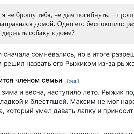
, я не брошу тебя, не дам погибнуть, – про
аправился домой. Одно его беспокоило: ра
ь держать собаку в доме?
 сначала сомневались, но в итоге разре
 решил назвать его Рыжиком из-за рыже
ится членом семьи
[
ред.
]
 зима и весна, наступило лето. Рыжик по
гладкой и блестящей. Максим не мог нар
а, который умел давать лапку и приносит
кого кота не терпел, наверное, потому ч