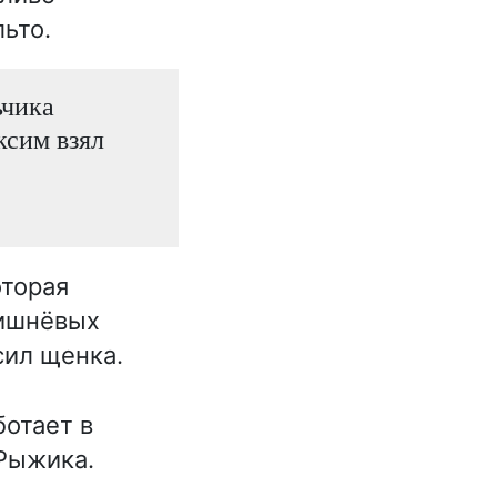
ьто.
ьчика
ксим взял
оторая
вишнёвых
сил щенка.
отает в
 Рыжика.