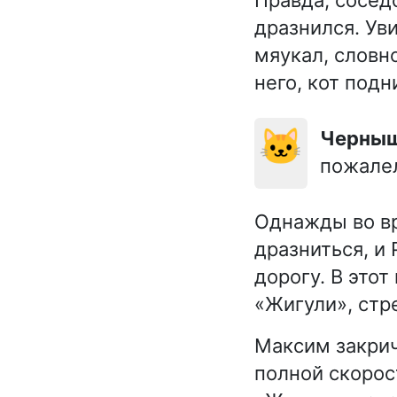
дразнился. Ув
мяукал, словн
него, кот подн
🐱
Черны
пожалел
Однажды во вр
дразниться, и
дорогу. В это
«Жигули», стр
Максим закрич
полной скорос