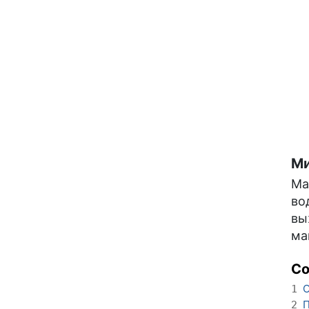
Ми
Ма
во
вы
ма
С
О
1
П
2