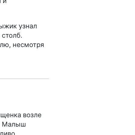
 и
Рыжик узнал
 столб.
лю, несмотря
щенка возле
ы. Малыш
пливо