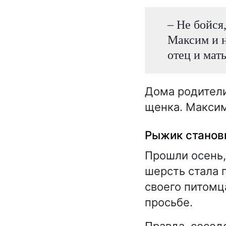
– Не бойся
Максим и н
отец и мат
Дома родители
щенка. Максим
Рыжик станов
Прошли осень,
шерсть стала 
своего питомц
просьбе.
Правда, соседс