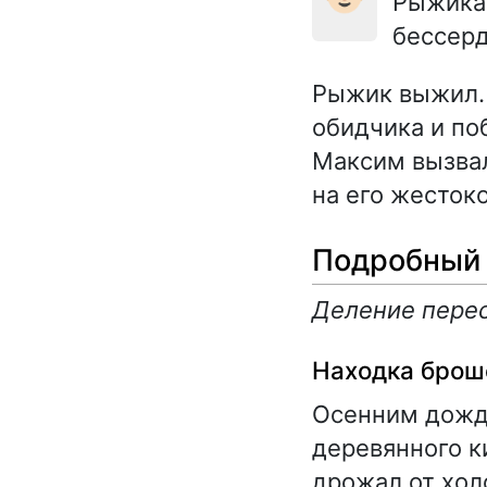
Рыжика,
бессерд
Рыжик выжил. 
обидчика и по
Максим вызва
на его жестоко
Подробный 
Деление перес
Находка брош
Осенним дожд
деревянного к
дрожал от хол