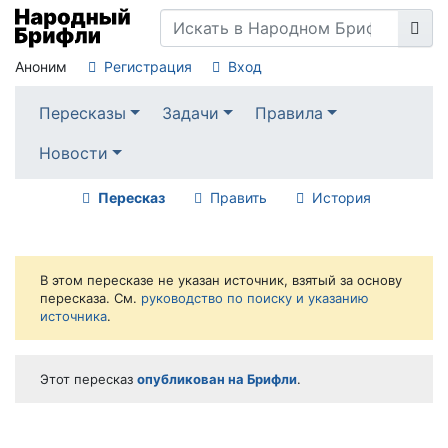
Аноним
Регистрация
Вход
Пересказы
Задачи
Правила
Новости
Пересказ
Править
История
В этом пересказе не указан источник, взятый за основу
пересказа. См.
руководство по поиску и указанию
источника
.
Этот пересказ
опубликован на Брифли
.