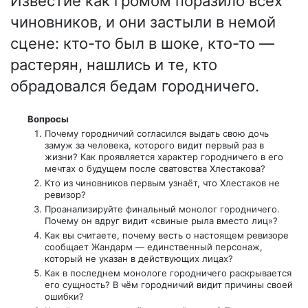
Известие как громом поразило всех
чиновников, и они застыли в немой
сцене: кто-то был в шоке, кто-то —
растерян, нашлись и те, кто
обрадовался бедам городничего.
Вопросы
Почему городничий согласился выдать свою дочь
замуж за человека, которого видит первый раз в
жизни? Как проявляется характер городничего в его
мечтах о будущем после сватовства Хлестакова?
Кто из чиновников первым узнаёт, что Хлестаков не
ревизор?
Проанализируйте финальный монолог городничего.
Почему он вдруг видит «свиные рыла вместо лиц»?
Как вы считаете, почему весть о настоящем ревизоре
сообщает Жандарм — единственный персонаж,
который не указан в действующих лицах?
Как в последнем монологе городничего раскрывается
его сущность? В чём городничий видит причины своей
ошибки?