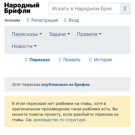
Аноним
Регистрация
Вход
Пересказы
Задачи
Правила
Новости
Пересказ
Править
История
Этот пересказ
опубликован на Брифли
.
В этом пересказе нет разбивки на главы, хотя в
оригинальном произведении такая разбивка есть. Вы
можете помочь проекту, если разобьёте пересказ на
главы. См.
руководство по структуре
.