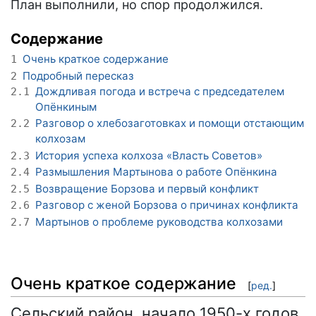
План выполнили, но спор продолжился.
Содержание
Очень краткое содержание
1
Подробный пересказ
2
Дождливая погода и встреча с председателем
2.1
Опёнкиным
Разговор о хлебозаготовках и помощи отстающим
2.2
колхозам
История успеха колхоза «Власть Советов»
2.3
Размышления Мартынова о работе Опёнкина
2.4
Возвращение Борзова и первый конфликт
2.5
Разговор с женой Борзова о причинах конфликта
2.6
Мартынов о проблеме руководства колхозами
2.7
Очень краткое содержание
[
ред.
]
Сельский район, начало 1950-х годов.