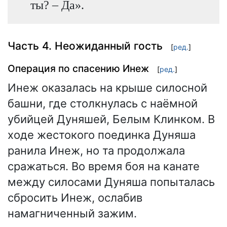
ты? – Да».
Часть 4. Неожиданный гость
[
ред.
]
Операция по спасению Инеж
[
ред.
]
Инеж оказалась на крыше силосной
башни, где столкнулась с наёмной
убийцей Дуняшей, Белым Клинком. В
ходе жестокого поединка Дуняша
ранила Инеж, но та продолжала
сражаться. Во время боя на канате
между силосами Дуняша попыталась
сбросить Инеж, ослабив
намагниченный зажим.