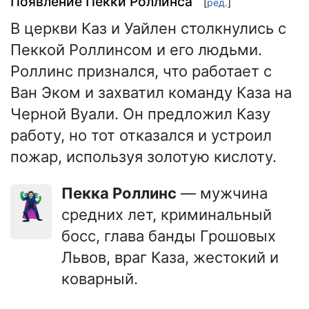
Появление Пекки Роллинса
[
ред.
]
В церкви Каз и Уайлен столкнулись с
Пеккой Роллинсом и его людьми.
Роллинс признался, что работает с
Ван Эком и захватил команду Каза на
Черной Вуали. Он предложил Казу
работу, но тот отказался и устроил
пожар, используя золотую кислоту.
Пекка Роллинс
— мужчина
🦹🏻
средних лет, криминальный
босс, глава банды Грошовых
Львов, враг Каза, жестокий и
коварный.