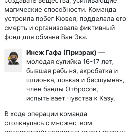
создавать вещества, усиливающие
магические способности. Команда
устроила побег Кювея, подделала его
смерть и организовала фиктивный
фонд для обмана Ван Эка.
Инеж Гафа (Призрак)
—
🥷🏽
молодая сулийка 16-17 лет,
бывшая рабыня, акробатка и
шпионка, ловкая и бесшумная,
член банды Отбросов,
испытывает чувства к Казу.
В ходе операции команда
столкнулась с множеством
препятствий: предательством старых