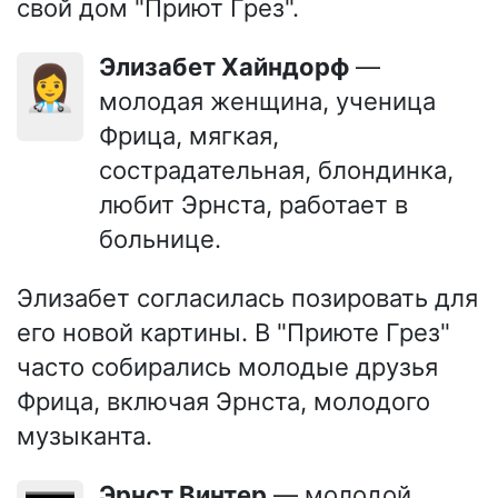
свой дом "Приют Грез".
Элизабет Хайндорф
—
👩‍⚕️
молодая женщина, ученица
Фрица, мягкая,
сострадательная, блондинка,
любит Эрнста, работает в
больнице.
Элизабет согласилась позировать для
его новой картины. В "Приюте Грез"
часто собирались молодые друзья
Фрица, включая Эрнста, молодого
музыканта.
Эрнст Винтер
— молодой