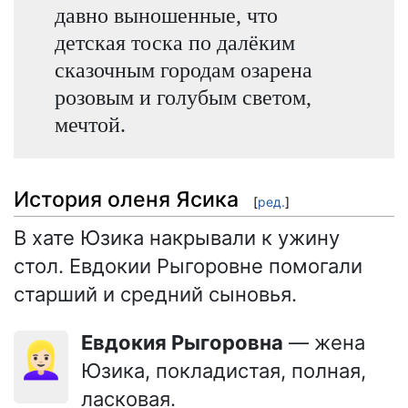
давно выношенные, что
детская тоска по далёким
сказочным городам озарена
розовым и голубым светом,
мечтой.
История оленя Ясика
[
ред.
]
В хате Юзика накрывали к ужину
стол. Евдокии Рыгоровне помогали
старший и средний сыновья.
Евдокия Рыгоровна
— жена
👱🏻‍♀️
Юзика, покладистая, полная,
ласковая.