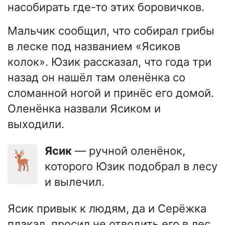
насобирать где-то этих боровичков.
Мальчик сообщил, что собирал грибы
в леске под названием «Ясиков
колок». Юзик рассказал, что года три
назад он нашёл там оленёнка со
сломанной ногой и принёс его домой.
Оленёнка назвали Ясиком и
выходили.
Ясик
— ручной оленёнок,
🦌
которого Юзик подобрал в лесу
и вылечил.
Ясик привык к людям, да и Серёжка
плакал, просил не отводить его в лес,