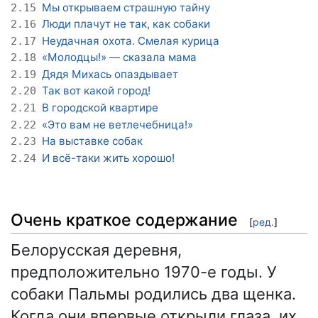
Мы открываем страшную тайну
2.15
Люди плачут не так, как собаки
2.16
Неудачная охота. Смелая курица
2.17
«Молодцы!» — сказала мама
2.18
Дядя Михась опаздывает
2.19
Так вот какой город!
2.20
В городской квартире
2.21
«Это вам не ветлечебница!»
2.22
На выставке собак
2.23
И всё-таки жить хорошо!
2.24
Очень краткое содержание
[
ред.
]
Белорусская деревня,
предположительно 1970-е годы. У
собаки Пальмы родились два щенка.
Когда они впервые открыли глаза, их