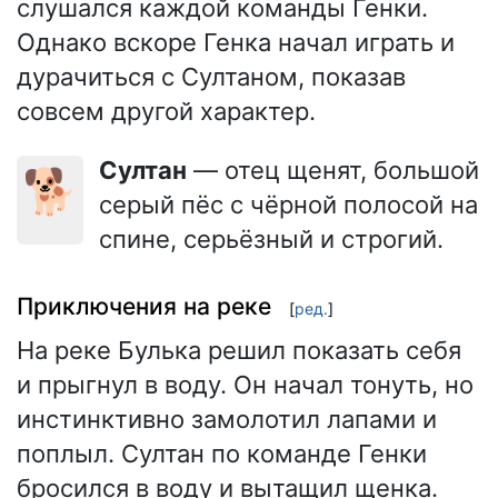
слушался каждой команды Генки.
Однако вскоре Генка начал играть и
дурачиться с Султаном, показав
совсем другой характер.
Султан
— отец щенят, большой
🐕
серый пёс с чёрной полосой на
спине, серьёзный и строгий.
Приключения на реке
[
ред.
]
На реке Булька решил показать себя
и прыгнул в воду. Он начал тонуть, но
инстинктивно замолотил лапами и
поплыл. Султан по команде Генки
бросился в воду и вытащил щенка.