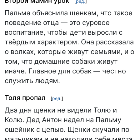
Второй мамин урок
[
ред.
]
Пальма объяснила щенкам, что такое
поведение отца — это суровое
воспитание, чтобы дети выросли с
твёрдым характером. Она рассказала
о волках, которые живут семьями, и о
том, что домашние собаки живут
иначе. Главное для собак — честно
служить людям.
Толя пропал
[
ред.
]
Два дня щенки не видели Толю и
Колю. Дед Антон надел на Пальму
ошейник с цепью. Щенки скучали по
мальчикам и не находили себе места.