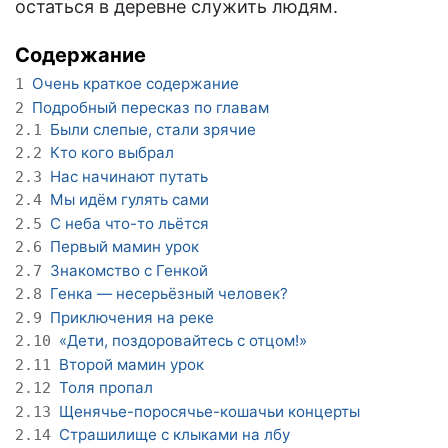
остаться в деревне служить людям.
Содержание
Очень краткое содержание
1
Подробный пересказ по главам
2
Были слепые, стали зрячие
2.1
Кто кого выбрал
2.2
Нас начинают путать
2.3
Мы идём гулять сами
2.4
С неба что-то льётся
2.5
Первый мамин урок
2.6
Знакомство с Генкой
2.7
Генка — несерьёзный человек?
2.8
Приключения на реке
2.9
«Дети, поздоровайтесь с отцом!»
2.10
Второй мамин урок
2.11
Толя пропал
2.12
Щенячье-поросячье-кошачьи концерты
2.13
Страшилище с клыками на лбу
2.14