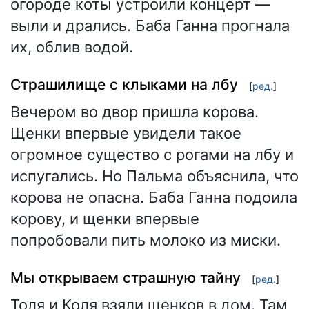
огороде коты устроили концерт —
выли и дрались. Баба Ганна прогнала
их, облив водой.
Страшилище с клыками на лбу
[
ред.
]
Вечером во двор пришла корова.
Щенки впервые увидели такое
огромное существо с рогами на лбу и
испугались. Но Пальма объяснила, что
корова не опасна. Баба Ганна подоила
корову, и щенки впервые
попробовали пить молоко из миски.
Мы открываем страшную тайну
[
ред.
]
Толя и Коля взяли щенков в дом. Там