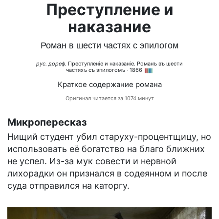
Преступление и
наказание
Роман в шести частях с эпилогом
рус. дореф.
Преступленіе и наказаніе. Романъ въ шести
частяхъ съ эпилогомъ
· 1866
Краткое содержание романа
Оригинал читается за 1074 минут
Микропересказ
Нищий студент убил старуху-процентщицу, но
использовать её богатство на благо ближних
не успел. Из-за мук совести и нервной
лихорадки он признался в содеянном и после
суда отправился на каторгу.