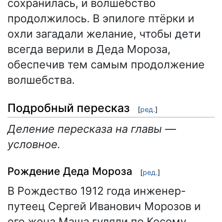
сохранилась, и волшебство
продолжилось. В эпилоге птёрки и
охли загадали желание, чтобы дети
всегда верили в Деда Мороза,
обеспечив тем самым продолжение
волшебства.
Подробный пересказ
[
ред.
]
Деление пересказа на главы —
условное.
Рождение Деда Мороза
[
ред.
]
В Рождество 1912 года инженер-
путеец Сергей Иванович Морозов и
его жена Маша гуляли по Косому