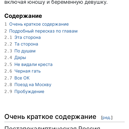
включая юношу и беременную девушку.
Содержание
Очень краткое содержание
1
Подробный пересказ по главам
2
Эта сторона
2.1
Та сторона
2.2
По душам
2.3
Дары
2.4
Не видали креста
2.5
Черная гать
2.6
Все ОК
2.7
Поезд на Москву
2.8
Пробуждение
2.9
Очень краткое содержание
[
ред.
]
Постапокалиптическая Россия,