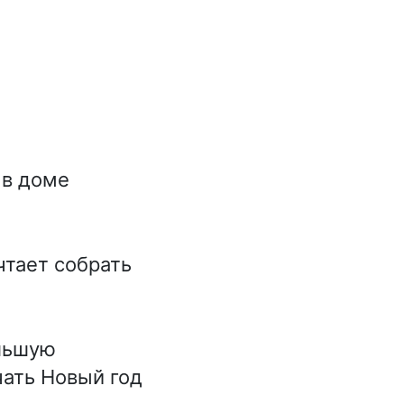
 в доме
чтает собрать
льшую
чать Новый год