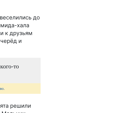
 веселились до
амида-хала
ли к друзьям
 черёд и
 кого-то
тво
.
бята решили