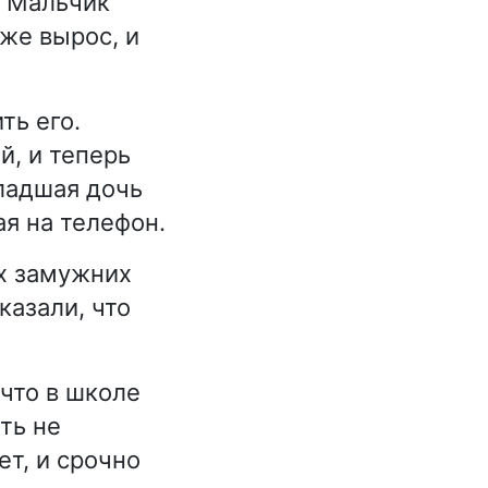
. Мальчик
уже вырос, и
ть его.
й, и теперь
ладшая дочь
я на телефон.
их замужних
казали, что
что в школе
ть не
ет, и срочно