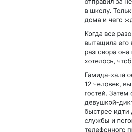
отправил за н
в школу. Толь
дома и чего ж
Когда все раз
вытащила его 
разговора она 
хотелось, чтоб
Гамида-хала о
12 человек, в
гостей. Затем 
девушкой-дикт
быстрее идти 
службы и пого
телефонного п