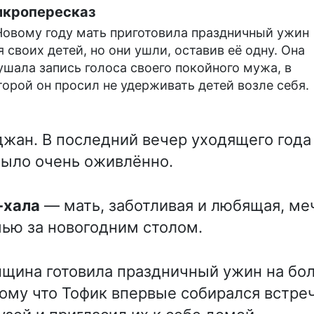
кропересказ
Новому году мать приготовила праздничный ужин
я своих детей, но они ушли, оставив её одну. Она
ушала запись голоса своего покойного мужа, в
торой он просил не удерживать детей возле себя.
джан. В последний вечер уходящего года
ыло очень оживлённо.
-хала
— мать, заботливая и любящая, ме
ью за новогодним столом.
нщина готовила праздничный ужин на бо
ому что Тофик впервые собирался встре