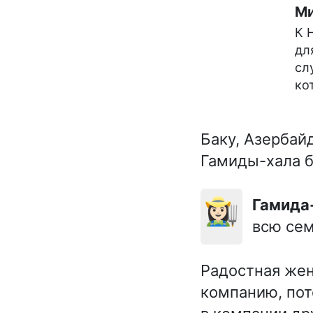
Ми
К 
дл
сл
ко
Баку, Азербай
Гамиды-хала б
👩🏻‍🌾
Гамида
всю сем
Радостная же
компанию, пот