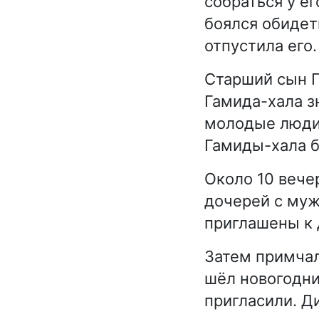
собраться у ег
боялся обидет
отпустила его.
Старший сын Г
Гамида-хала зн
молодые люди 
Гамиды-хала б
Около 10 вече
дочерей с муж
приглашены к д
Затем примчал
шёл новогодни
пригласили. Д