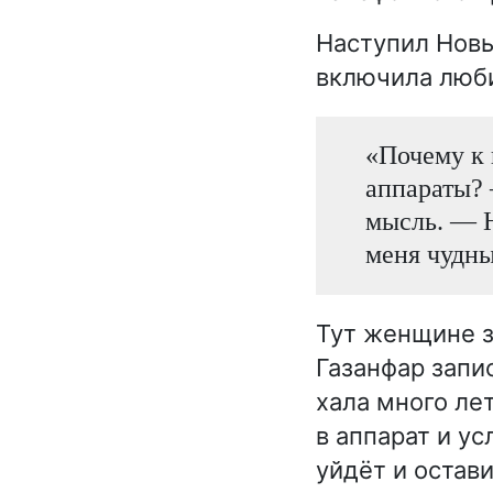
Наступил Новы
включила люб
«Почему к 
аппараты? 
мысль. — Н
меня чудны
Тут женщине з
Газанфар запи
хала много ле
в аппарат и ус
уйдёт и остави