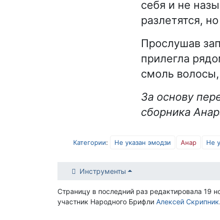
себя и не наз
разлетятся, н
Прослушав зап
прилегла рядо
смоль волосы,
За основу пер
сборника Анар
Категории
:
Не указан эмодзи
Анар
Не 
Инструменты
Страницу в последний раз редактировала 19 н
участник Народного Брифли
Алексей Скрипник