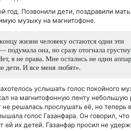
й год. Позвонили дети, поздравили мать
имую музыку на магнитофоне.
концу жизни человеку остаются одни эти
— подумала она, но сразу отогнала грустн
ет, я не права. Мне остались не одни аппа
е дети. И все меня любят».
ахотелось услышать голос покойного муж
сал на магнитофонную ленту небольшую 
т не решалась прослушать её, но теперь 
лышала голос Газанфара. Он говорил, что
т ей их детей. Газанфар просил не удерж