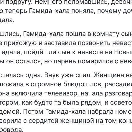
ей подругу. Немного поломавшись, дево
ко теперь Гамида-хала поняла, почему до
дала.
ошлись, Гамида-хала пошла в комнату сын
в прихожую и заставила позвонить невес
гадала, пойдёт ли сын к невесте на Новый
ы он остался, но парень помирился с нев
сталась одна. Внук уже спал. Женщина н
ыложила в огромное блюдо плов, рассад
она включила телевизор, начала разговар
ором, как будто та была рядом, и совето
домой. Потом Гамида-хала набрала номе
ворила с сердитой женщиной на том кон
ровода.