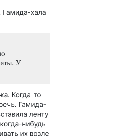
. Гамида-хала
ую
раты. У
а. Когда-то
речь. Гамида-
вставила ленту
 когда-нибудь
ивать их возле