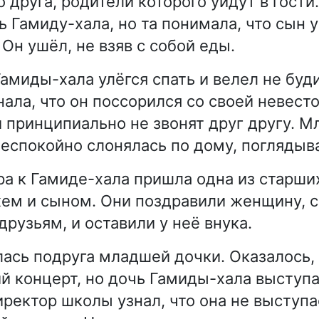
о друга, родители которого уйдут в гости
ь Гамиду-хала, но та понимала, что сын 
 Он ушёл, не взяв с собой еды.
амиды-хала улёгся спать и велел не буди
ала, что он поссорился со своей невесто
принципиально не звонят друг другу. М
еспокойно слонялась по дому, поглядыва
ра к Гамиде-хала пришла одна из старш
ем и сыном. Они поздравили женщину, с
рузьям, и оставили у неё внука.
ась подруга младшей дочки. Оказалось, 
й концерт, но дочь Гамиды-хала выступа
иректор школы узнал, что она не выступа