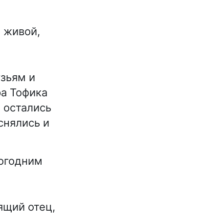
 живой,
узьям и
ра Тофика
 остались
снялись и
вогодним
ящий отец,