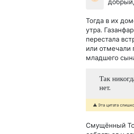
добрый,
Тогда в их до
утра. Газанфа
перестала вст
или отмечали 
младшего сын
Так никогд
нет.
⚠️ Эта цитата слишк
Смущённый Тоф