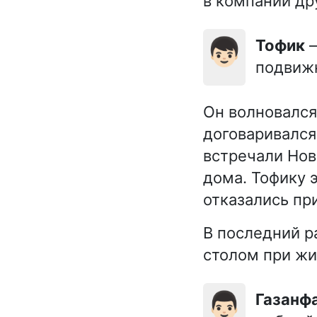
в компании др
👦🏻
Тофик
—
подвиж
Он волновался
договаривался
встречали Нов
дома. Тофику 
отказались пр
В последний р
столом при жи
👨🏻
Газанф