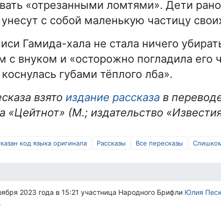
ывать «отрезанными ломтями». Дети рано
о унесут с собой маленькую частицу свои
иси Гамида-хала не стала ничего убирать
м с внуком и «осторожно погладила его 
 коснулась губами тёплого лба».
есказа взято
издание рассказа
в переводе
а «Цейтнот» (М.; издательство «Известия
указан код языка оригинала
Рассказы
Все пересказы
Слишком
оября 2023 года в 15:21 участница Народного Брифли
Юлия Пес
.