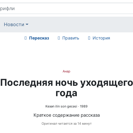
Новости
Пересказ
Править
История
Анар
Последняя ночь уходящег
года
Keзən ilin son gecəsi
· 1989
Краткое содержание рассказа
Оригинал читается за 14 минут