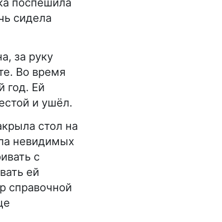
чка поспешила
чь сидела
а, за руку
те. Во время
 год. Ей
естой и ушёл.
акрыла стол на
ила невидимых
ивать с
вать ей
р справочной
це