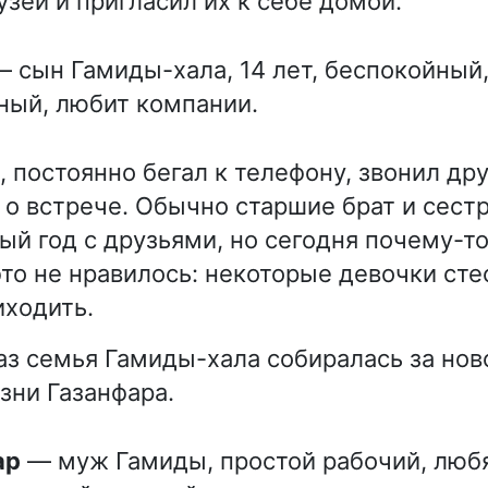
узей и пригласил их к себе домой.
 сын Гамиды-хала, 14 лет, беспокойный,
ный, любит компании.
, постоянно бегал к телефону, звонил др
 о встрече. Обычно старшие брат и сест
ый год с друзьями, но сегодня почему-то
это не нравилось: некоторые девочки сте
иходить.
аз семья Гамиды-хала собиралась за но
зни Газанфара.
ар
— муж Гамиды, простой рабочий, люб