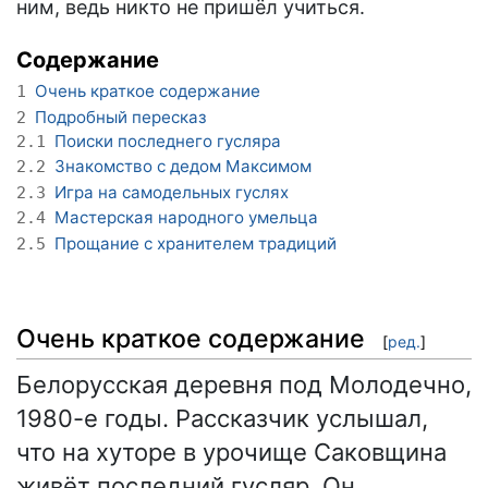
ним, ведь никто не пришёл учиться.
Содержание
Очень краткое содержание
1
Подробный пересказ
2
Поиски последнего гусляра
2.1
Знакомство с дедом Максимом
2.2
Игра на самодельных гуслях
2.3
Мастерская народного умельца
2.4
Прощание с хранителем традиций
2.5
Очень краткое содержание
[
ред.
]
Белорусская деревня под Молодечно,
1980-е годы. Рассказчик услышал,
что на хуторе в урочище Саковщина
живёт последний гусляр. Он