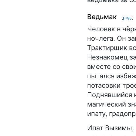
Ведьмак
[
ред.
]
Человек в чёр
ночлега. Он за
Трактирщик вс
Незнакомец за
вместе со сво
пытался избежа
потасовки тро
Поднявшийся к
магический зна
ипату, градоп
Ипат Вызимы, 