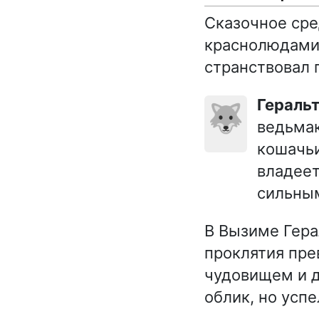
Сказочное сре
краснолюдами 
странствовал 
Гераль
🐺
ведьмак
кошачьи
владеет
сильны
В Вызиме Гера
проклятия пре
чудовищем и д
облик, но успе