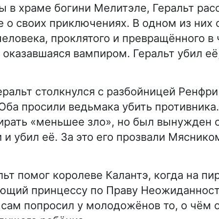
ы в храме богини Мелитэле, Геральт рас
 о своих приключениях. В одном из них 
еловека, проклятого и превращённого в 
 оказавшаяся вампиром. Геральт убил её
еральт столкнулся с разбойницей Ренфри
Оба просили ведьмака убить противника.
ирать «меньшее зло», но был вынужден с
 и убил её. За это его прозвали Мяснико
льт помог королеве Калантэ, когда на пи
ющий принцессу по Праву Неожиданност
 сам попросил у молодожёнов то, о чём 