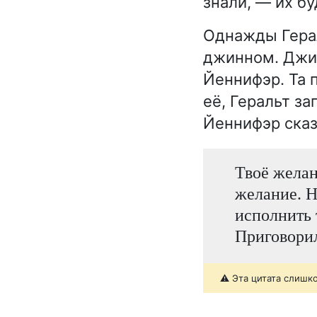
знали, — их б
Однажды Герал
джинном. Джин
Йеннифэр. Та 
её, Геральт з
Йеннифэр сказ
Твоё желан
желание. Н
исполнить 
Приговорил 
⚠️ Эта цитата слишк