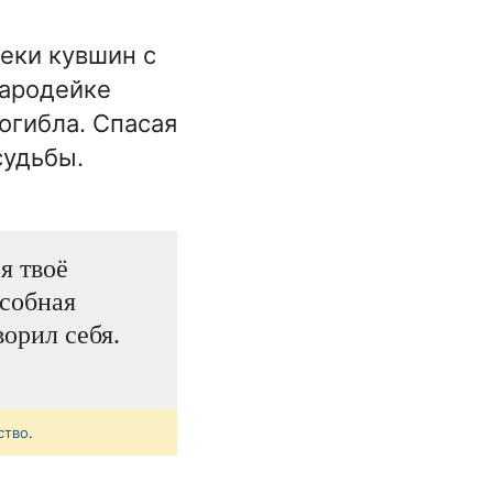
еки кувшин с
чародейке
огибла. Спасая
судьбы.
я твоё
особная
ворил себя.
ство
.