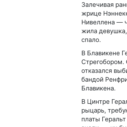
Залечивая ран
жрице Нэннеке
Нивеллена — ч
жила девушка,
спало.
В Блавикене Г
Стрегобором. 
отказался выб
бандой Ренфри
Блавикена.
В Цинтре Гера
рыцарь, требу
платы Геральт