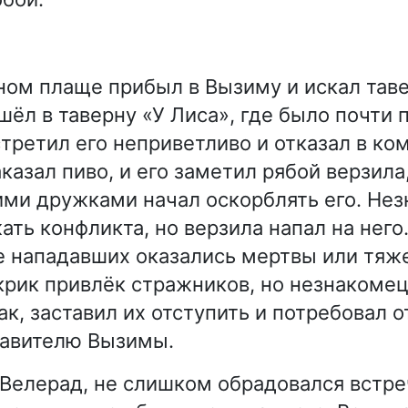
ном плаще прибыл в Вызиму и искал тав
шёл в таверну «У Лиса», где было почти п
третил его неприветливо и отказал в ком
казал пиво, и его заметил рябой верзила
ими дружками начал оскорблять его. Не
ть конфликта, но верзила напал на него.
е нападавших оказались мертвы или тяж
рик привлёк стражников, но незнакомец
к, заставил их отступить и потребовал о
равителю Вызимы.
Велерад, не слишком обрадовался встре