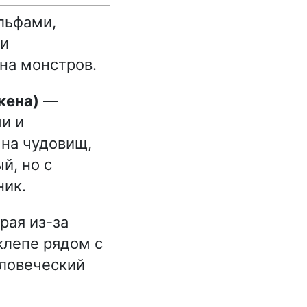
льфами,
ии
 на монстров.
кена)
—
и и
 на чудовищ,
й, но с
ник.
рая из-за
клепе рядом с
еловеческий