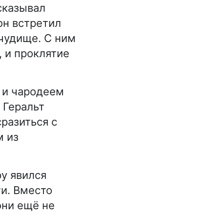
сказывал
он встретил
чудище. С ним
, и проклятие
 и чародеем
 Геральт
разиться с
м из
ру явился
и. Вместо
они ещё не