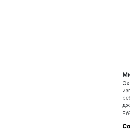
Ми
Ох
из
ре
дж
су
С