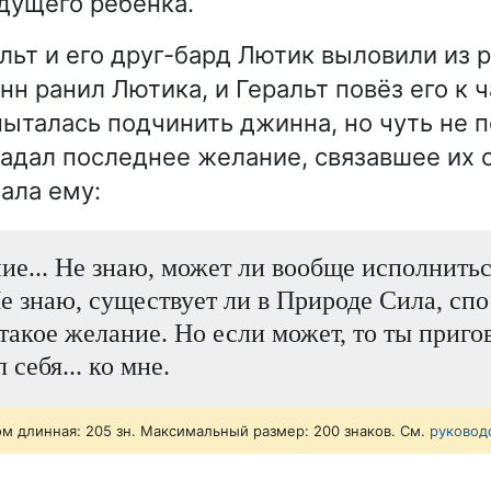
удущего ребёнка.
ьт и его друг-бард Лютик выловили из р
н ранил Лютика, и Геральт повёз его к 
пыталась подчинить джинна, но чуть не п
агадал последнее желание, связавшее их 
ала ему:
ие... Не знаю, может ли вообще исполнитьс
е знаю, существует ли в Природе Сила, сп
такое желание. Но если может, то ты приго
себя... ко мне.
ом длинная: 205 зн. Максимальный размер: 200 знаков. См.
руковод