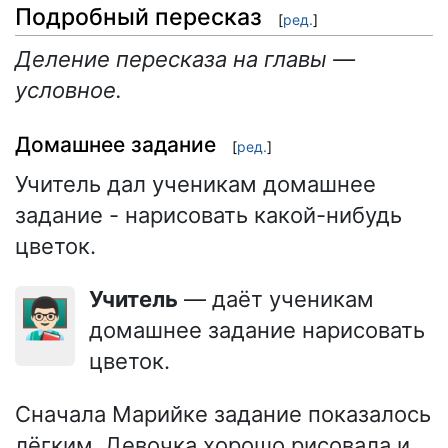
Подробный пересказ
[
ред.
]
Деление пересказа на главы —
условное.
Домашнее задание
[
ред.
]
Учитель дал ученикам домашнее
задание - нарисовать какой-нибудь
цветок.
Учитель
— даёт ученикам
👨🏻‍🏫
домашнее задание нарисовать
цветок.
Сначала Марийке задание показалось
лёгким. Девочка хорошо рисовала и