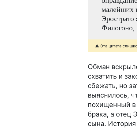
оправдание
малейших п
Эрострато 
Филогоно, 
⚠️ Эта цитата слишк
Обман вскрылс
схватить и за
сбежать, но з
выяснилось, ч
похищенный в 
брака, а отец
сына. История