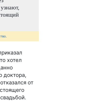
ез
 узнают,
стоящий
ство
.
приказал
то хотел
данно
о доктора,
отказался от
астоящего
свадьбой.