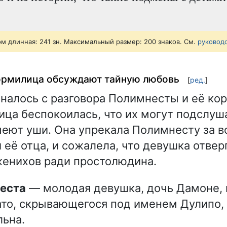
ом длинная: 241 зн. Максимальный размер: 200 знаков. См.
руковод
ормилица обсуждают тайную любовь
[
ред.
]
налось с разговора Полимнесты и её ко
ица беспокоилась, что их могут подслуша
еют уши. Она упрекала Полимнесту за в
 её отца, и сожалела, что девушка отвер
енихов ради простолюдина.
неста
— молодая девушка, дочь Дамоне, 
то, скрывающегося под именем Дулипо, 
ьна.