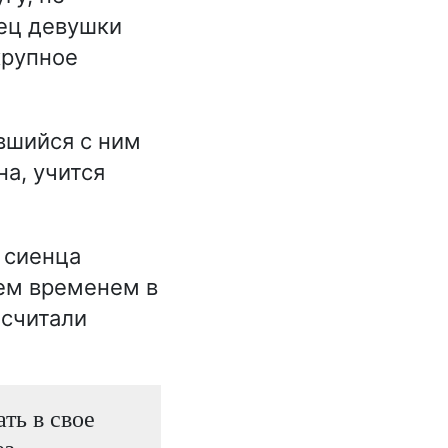
тец девушки
крупное
вшийся с ним
на, учится
.
 сиенца
Тем временем в
 считали
ть в свое