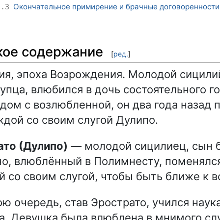
Окончательное примирение и брачные договоренности
5.3
кое содержание
[
ред.
]
ия, эпоха Возрождения. Молодой сицилий
купца, влюбился в дочь состоятельного г
дом с возлюбленной, он два года назад 
дой со своим слугой Дулипо.
ато (Дулипо)
— молодой сицилиец, сын б
о, влюблённый в Полимнесту, поменялс
 со своим слугой, чтобы быть ближе к 
вою очередь, став Эрострато, учился нау
на. Девушка была влюблена в мнимого слу