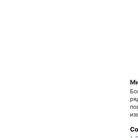
Ми
Бо
ря
по
из
С