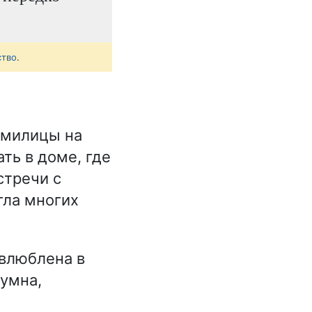
ство
.
рмилицы на
ть в доме, где
стречи с
гла многих
влюблена в
умна,