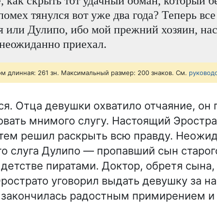
, как скрыть тот удачный обман, который б
омех тянулся вот уже два года? Теперь все
я или Дулипо, ибо мой прежний хозяин, на
неожиданно приехал.
ом длинная: 261 зн. Максимальный размер: 200 знаков. См.
руковод
я. Отца девушки охватило отчаяние, он 
ковать мнимого слугу. Настоящий Эростра
атем решил раскрыть всю правду. Неожи
то слуга Дулипо — пропавший сын старог
детстве пиратами. Доктор, обретя сына, 
 Эрострато уговорил выдать девушку за н
 закончилась радостным примирением и 