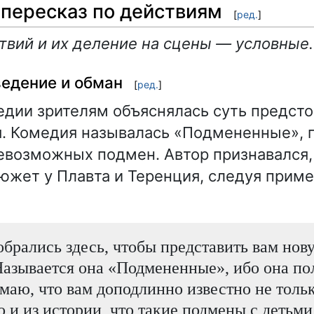
пересказ по действиям
[
ред.
]
твий и их деление на сцены — условные.
ведение и обман
[
ред.
]
едии зрителям объяснялась суть предст
. Комедия называлась «Подмененные», 
евозможных подмен. Автор признавался,
южет у Плавта и Теренция, следуя прим
обрались здесь, чтобы представить вам нов
азывается она «Подмененные», ибо она по
маю, что вам доподлинно известно не тольк
о и из истории, что такие подмены с детьми