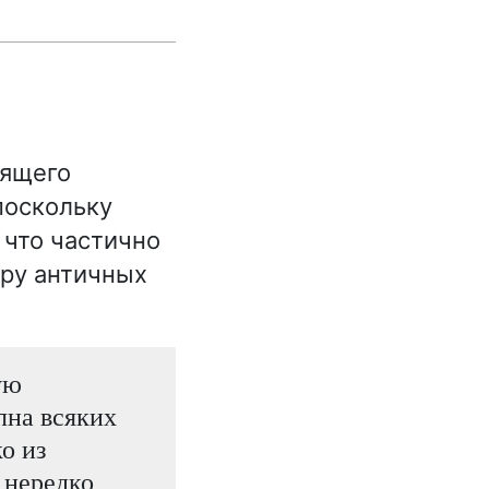
оящего
поскольку
 что частично
еру античных
ую
лна всяких
о из
 нередко