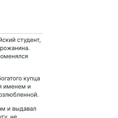
ский студент,
орожанина.
поменялся
огатого купца
я именем и
возлюбленной.
кам и выдавал
гу, не