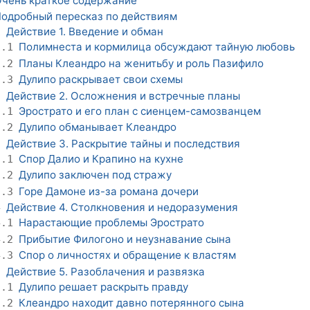
чень краткое содержание
одробный пересказ по действиям
Действие 1. Введение и обман
1
Полимнеста и кормилица обсуждают тайную любовь
1.1
Планы Клеандро на женитьбу и роль Пазифило
1.2
Дулипо раскрывает свои схемы
1.3
Действие 2. Осложнения и встречные планы
2
Эрострато и его план с сиенцем-самозванцем
2.1
Дулипо обманывает Клеандро
2.2
Действие 3. Раскрытие тайны и последствия
3
Спор Далио и Крапино на кухне
3.1
Дулипо заключен под стражу
3.2
Горе Дамоне из-за романа дочери
3.3
Действие 4. Столкновения и недоразумения
4
Нарастающие проблемы Эрострато
4.1
Прибытие Филогоно и неузнавание сына
4.2
Спор о личностях и обращение к властям
4.3
Действие 5. Разоблачения и развязка
5
Дулипо решает раскрыть правду
5.1
Клеандро находит давно потерянного сына
5.2