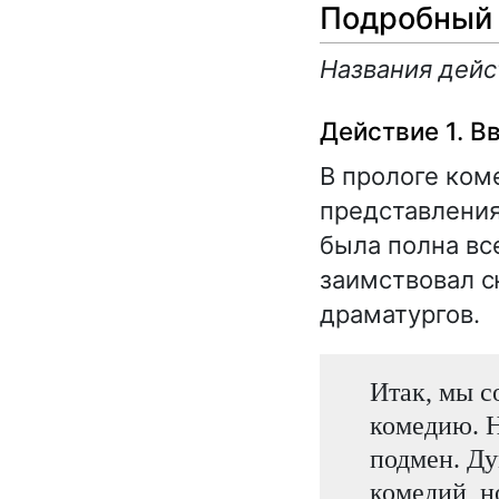
Подробный 
Названия дейс
Действие 1. В
В прологе ком
представления
была полна вс
заимствовал с
драматургов.
Итак, мы с
комедию. Н
подмен. Ду
комедий, н