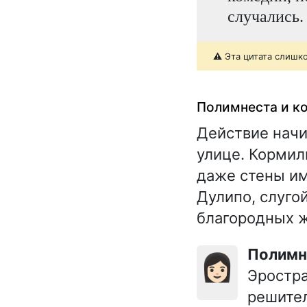
случались.
⚠️ Эта цитата слишк
Полимнеста и к
Действие начи
улице. Кормил
даже стены им
Дулипо, слугой
благородных ж
Полим
👩🏻
Эростра
решител