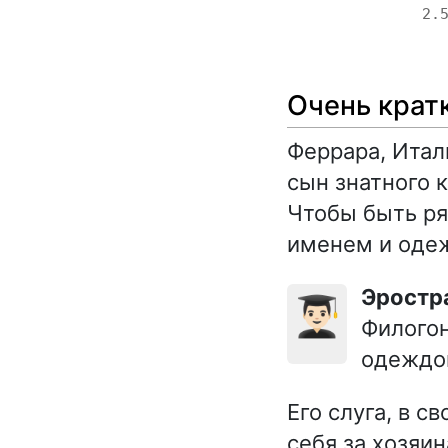
2.
Очень крат
Феррара, Итал
сын знатного 
Чтобы быть ря
именем и одеж
Эростр
👨🏻‍🎓
Филогон
одеждой
Его слуга, в с
себя за хозяи