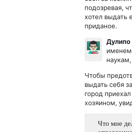
подозревая, ч
хотел выдать 
приданое.
Дулипо
👨🏻‍🏫
именем 
наукам,
Чтобы предотв
выдать себя за
город приехал 
хозяином, увид
Что мне де