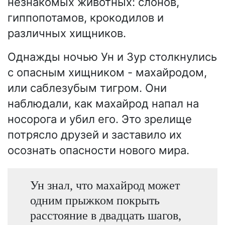
незнакомых животных: слонов,
гиппопотамов, крокодилов и
различных хищников.
Однажды ночью Ун и Зур столкнулись
с опасным хищником - махайродом,
или саблезубым тигром. Они
наблюдали, как махайрод напал на
носорога и убил его. Это зрелище
потрясло друзей и заставило их
осознать опасности нового мира.
Ун знал, что махайрод может
одним прыжком покрыть
расстояние в двадцать шагов,