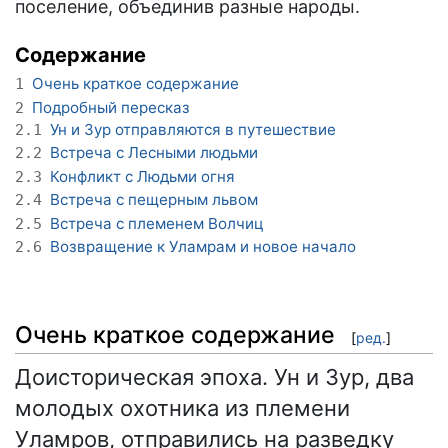
поселение, объединив разные народы.
Содержание
Очень краткое содержание
1
Подробный пересказ
2
Ун и Зур отправляются в путешествие
2.1
Встреча с Лесными людьми
2.2
Конфликт с Людьми огня
2.3
Встреча с пещерным львом
2.4
Встреча с племенем Волчиц
2.5
Возвращение к Уламрам и новое начало
2.6
Очень краткое содержание
[
ред.
]
Доисторическая эпоха. Ун и Зур, два
молодых охотника из племени
Уламров, отправились на разведку