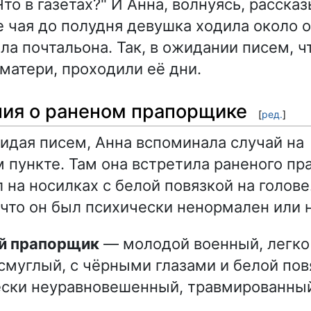
то в газетах?" И Анна, волнуясь, расска
е чая до полудня девушка ходила около 
ла почтальона. Так, в ожидании писем, ч
 матери, проходили её дни.
ия о раненом прапорщике
[
ред.
]
жидая писем, Анна вспоминала случай на
 пункте. Там она встретила раненого пр
 на носилках с белой повязкой на голов
 что он был психически ненормален или 
ый прапорщик
— молодой военный, легко
 смуглый, с чёрными глазами и белой пов
ски неуравновешенный, травмированный