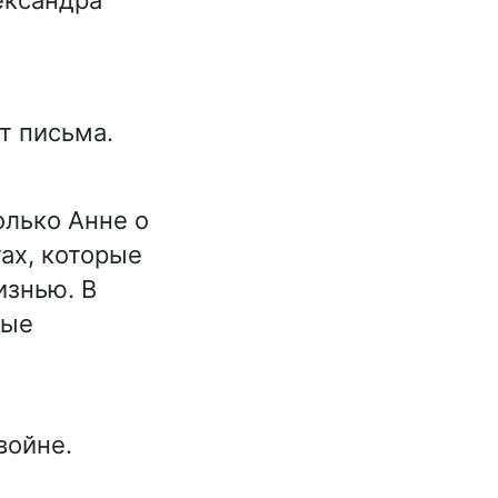
т письма.
олько Анне о
тах, которые
изнью. В
рые
войне.