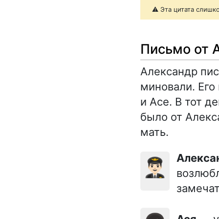
⚠️ Эта цитата слишк
Письмо от 
Александр пис
миновали. Его
и Асе. В тот д
было от Алекс
мать.
Алекс
👨🏻‍✈️
возлюбл
замечат
Ася
— у