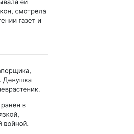
зывала ей
окон, смотрела
тении газет и
апорщика,
е. Девушка
неврастеник.
 ранен в
язкой,
 войной.