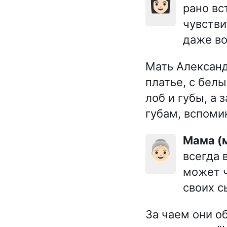
👩🏻
рано вс
чувстви
даже во
Мать Александ
платье, с белы
лоб и губы, а 
губам, вспомин
Мама 
👵🏻
всегда 
может ч
своих с
За чаем они о