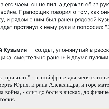
а его чаем, он не пил, а держал её за рук
 войне. Прапорщик говорил о том, как он
у, и рядом с ним был ранен рядовой Куз
дат протянул к нему руки и попросил: "
ой Кузьмин
— солдат, упомянутый в расск
ика, смертельно раненый двумя пулями
к, приколи!" - в этой фразе для меня слит в
мерть Юрия, и рана Александра, и горе матер
ла война, - слит до боли в висках, до физич
тоски.