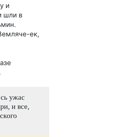
у и
и шли в
ьмин.
Земляче-ек,
азе
.
есь ужас
и, и все,
еского