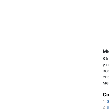
Ми
Юн
ут
во
сп
ме
С
Ж
1
В
2