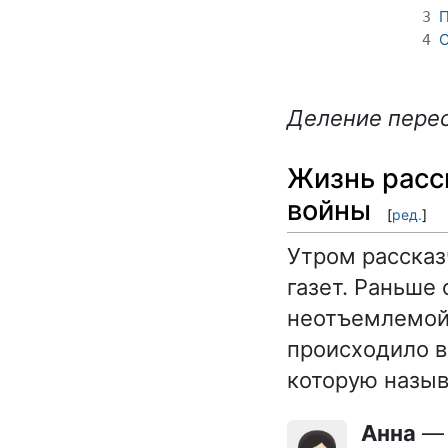
П
3
О
4
Деление перес
Жизнь расс
войны
[
ред.
]
Утром рассказч
газет. Раньше
неотъемлемой 
происходило в
которую назыв
Анна
— 