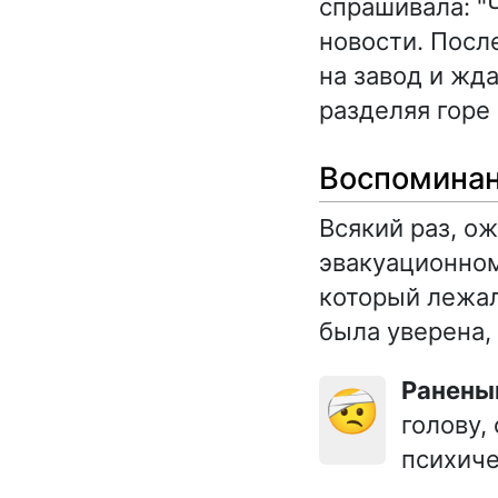
спрашивала: "Ч
новости. Посл
на завод и жда
разделяя горе
Воспоминан
Всякий раз, о
эвакуационном
который лежал
была уверена,
Ранен
🤕
голову,
психиче