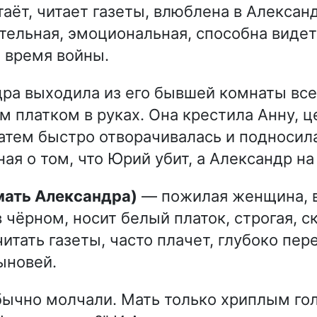
таёт, читает газеты, влюблена в Алексан
тельная, эмоциональная, способна видет
 время войны.
ра выходила из его бывшей комнаты все
м платком в руках. Она крестила Анну, ц
затем быстро отворачивалась и подносила
ая о том, что Юрий убит, а Александр на
(мать Александра)
— пожилая женщина, 
в чёрном, носит белый платок, строгая, с
итать газеты, часто плачет, глубоко пер
ыновей.
бычно молчали. Мать только хриплым го