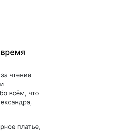
 время
 за чтение
ли
бо всём, что
лександра,
рное платье,