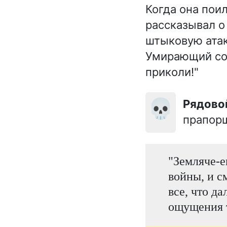
Когда она поил
рассказывал о
штыковую атак
Умирающий сол
приколи!"
💀
Рядов
прапорщ
"Земляче-е
войны, и с
все, что да
ощущения 