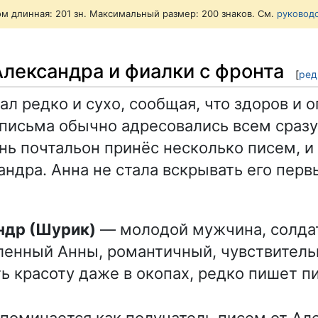
ом длинная: 201 зн. Максимальный размер: 200 знаков. См.
руковод
Александра и фиалки с фронта
[
ред
ал редко и сухо, сообщая, что здоров и 
 письма обычно адресовались всем сраз
ень почтальон принёс несколько писем, и
андра. Анна не стала вскрывать его пер
андр (Шурик)
— молодой мужчина, солдат
енный Анны, романтичный, чувствитель
ь красоту даже в окопах, редко пишет п
поминается как получатель писем от Ал