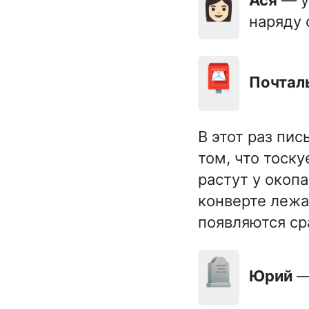
👩🏻
наряду 
📮
Почтал
В этот раз пи
том, что тоску
растут у окопа
конверте лежа
появляются ср
🪦
Юрий
— 