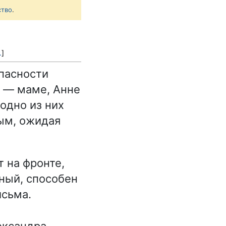
ство
.
.
]
опасности
у — маме, Анне
 одно из них
вым, ожидая
 на фронте,
ный, способен
исьма.
ександра