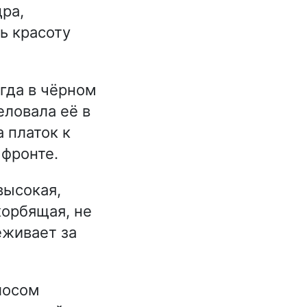
дра,
ь красоту
гда в чёрном
еловала её в
 платок к
 фронте.
высокая,
корбящая, не
еживает за
лосом