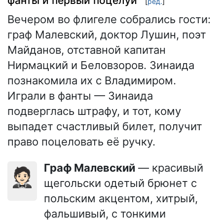
фанты и первый поцелуй
[
ред.
]
Вечером во флигеле собрались гости:
граф Малевский, доктор Лушин, поэт
Майданов, отставной капитан
Нирмацкий и Беловзоров. Зинаида
познакомила их с Владимиром.
Играли в фанты — Зинаида
подверглась штрафу, и тот, кому
выпадет счастливый билет, получит
право поцеловать её ручку.
Граф Малевский
— красивый
🤵🏻
щегольски одетый брюнет с
польским акцентом, хитрый,
фальшивый, с тонкими