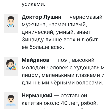
усиками.
Доктор Лушин
— черномазый
👨🏻‍⚕️
мужчина, насмешливый,
цинический, умный, знает
Зинаиду лучше всех и любит
её больше всех.
Майданов
— поэт, высокий
🧑🏻‍🎨
молодой человек с худощавым
лицом, маленькими глазками и
длинными чёрными волосами.
Нирмацкий
— отставной
👨🏻‍💼
капитан около 40 лет, рябой,