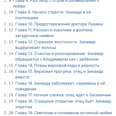
Глава 8. Разговор с отцом и размышления о
2.9
любви
Глава 9. Начало страсти: Зинаида и её
2.10
поклонники
Глава 10. Предостережения доктора Лушина
2.11
Глава 11. Рассказ о королеве и фонтане:
2.12
загадочные намёки
Глава 12. Странная жестокость: Зинаида
2.13
выдёргивает волосы
Глава 13. Счастье и разочарование: Зинаида
2.14
обращается с Владимиром как с ребёнком
Глава 14. Планы верховой езды и ревность
2.15
Глава 15. Верховая прогулка: отец и Зинаида
2.16
вместе
Глава 16. Зинаида заболевает: перемены в её
2.17
поведении
Глава 17. Ночная слежка: отец идёт к Засекиным
2.18
Глава 18. Страшное открытие: отец бьёт Зинаиду
2.19
хлыстом
Глава 19. Смятение и понимание истинной любви
2.20