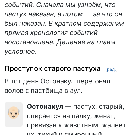
событий. Сначала мы узнаём, что
пастух наказан, а потом — за что он
был наказан. В кратком содержании
прямая хронология событий
восстановлена. Деление на главы —
условное.
Проступок старого пастуха
[
ред.
]
В тот день Остонакул перегонял
волов с пастбища в аул.
Остонакул
— пастух, старый,
👴🏻
опирается на палку, женат,
привязан к животным, жалеет
их, тихий и смиренный.