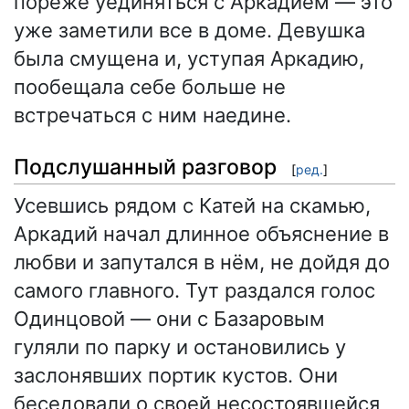
пореже уединяться с Аркадием — это
уже заметили все в доме. Девушка
была смущена и, уступая Аркадию,
пообещала себе больше не
встречаться с ним наедине.
Подслушанный разговор
[
ред.
]
Усевшись рядом с Катей на скамью,
Аркадий начал длинное объяснение в
любви и запутался в нём, не дойдя до
самого главного. Тут раздался голос
Одинцовой — они с Базаровым
гуляли по парку и остановились у
заслонявших портик кустов. Они
беседовали о своей несостоявшейся