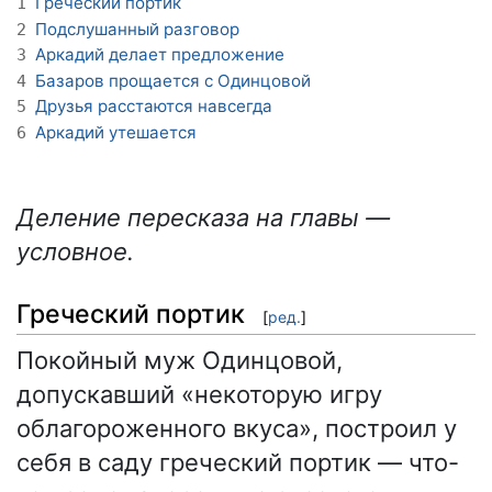
Греческий портик
1
Подслушанный разговор
2
Аркадий делает предложение
3
Базаров прощается с Одинцовой
4
Друзья расстаются навсегда
5
Аркадий утешается
6
Деление пересказа на главы —
условное.
Греческий портик
[
ред.
]
Покойный муж Одинцовой,
допускавший «некоторую игру
облагороженного вкуса», построил у
себя в саду греческий портик — что-