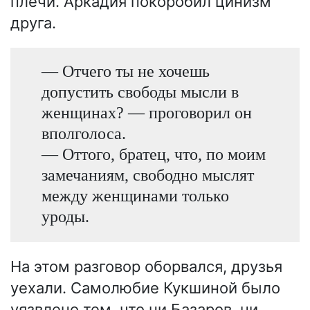
плечи. Аркадия покоробил цинизм
друга.
— Отчего ты не хочешь
допустить свободы мысли в
женщинах? — проговорил он
вполголоса.
— Оттого, братец, что, по моим
замечаниям, свободно мыслят
между женщинами только
уроды.
На этом разговор оборвался, друзья
уехали. Самолюбие Кукшиной было
уязвлено тем, что ни Базаров, ни