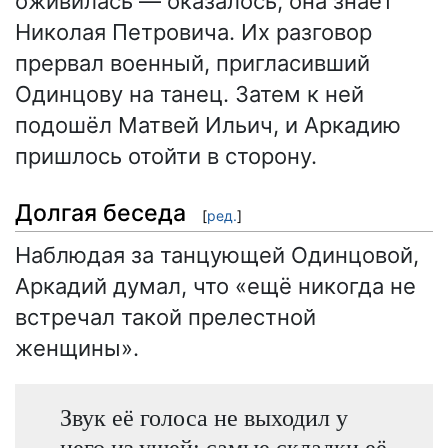
оживилась — оказалось, она знает
Николая Петровича. Их разговор
прервал военный, пригласивший
Одинцову на танец. Затем к ней
подошёл Матвей Ильич, и Аркадию
пришлось отойти в сторону.
Долгая беседа
[
ред.
]
Наблюдая за танцующей Одинцовой,
Аркадий думал, что «ещё никогда не
встречал такой прелестной
женщины».
Звук её голоса не выходил у
него из ушей; самые складки её