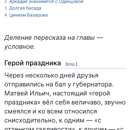
Аркадий знакомится с Одинцовой
2
Долгая беседа
3
Цинизм Базарова
4
Деление пересказа на главы —
условное.
Герой праздника
[
ред.
]
Через несколько дней друзья
отправились на бал у губернатора.
Матвей Ильич, настоящий «герой
праздника» вёл себя величаво, звучно
смеялся и ко всем относился
снисходительно, к одним — «с
оттенком гадливости», к другим — «с