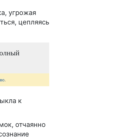
а, угрожая
ться, цепляясь
полный
тво
.
ыкла к
мок, отчаянно
сознание