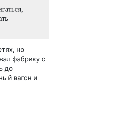
игаться,
ать
тях, но
вал фабрику с
ь до
ный вагон и