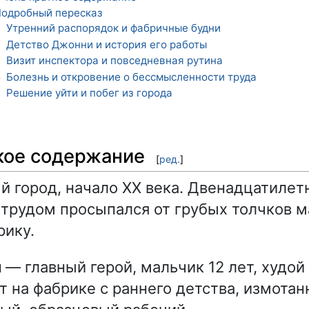
одробный пересказ
Утренний распорядок и фабричные будни
1
Детство Джонни и история его работы
2
Визит инспектора и повседневная рутина
3
Болезнь и откровение о бессмысленности труда
4
Решение уйти и побег из города
5
кое содержание
[
ред.
]
 город, начало XX века. Двенадцатиле
 трудом просыпался от грубых толчков м
рику.
и
— главный герой, мальчик 12 лет, худой
т на фабрике с раннего детства, измотан