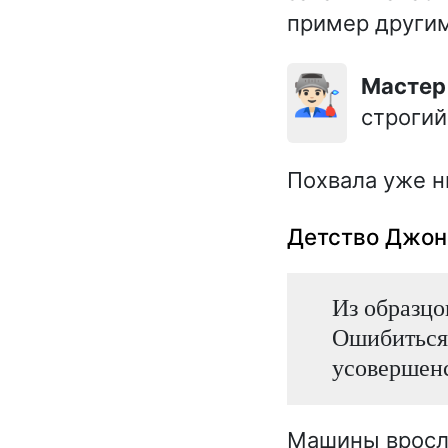
пример други
👨🏻‍🏭
Мастер
строгий
Похвала уже н
Детство Джонн
Из образцо
Ошибиться 
усовершенс
Машины вросли