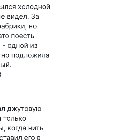
мылся холодной
е видел. За
фабрики, но
ато поесть
 - одной из
тно подложила
вый.
В
м
вал джутовую
а только
, когда нить
ставил его в