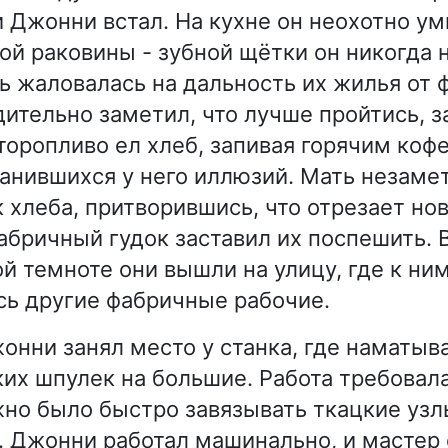
и Джонни встал. На кухне он неохотно у
ой раковины - зубной щётки он никогда н
ь жаловалась на дальность их жилья от 
ительно заметил, что лучше пройтись, з
торопливо ел хлеб, запивая горячим кофе
анившихся у него иллюзий. Мать незаме
к хлеба, притворившись, что отрезает но
бричный гудок заставил их поспешить. 
й темноте они вышли на улицу, где к ни
ь другие фабричные рабочие.
онни занял место у станка, где наматы
ких шпулек на большие. Работа требовал
жно было быстро завязывать ткацкие узлы
. Джонни работал машинально, и мастер 