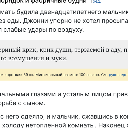
порядок и фабричные будни
[
ред.
]
мать будила двенадцатилетнего мальчик
без еды. Джонни упорно не хотел просыпа
я слабые удары по воздуху.
ериный крик, крик души, терзаемой в аду, 
го возмущения и муки.
ом короткая: 89 зн. Минимальный размер: 100 знаков. См.
руководс
альными глазами и усталым лицом прив
рьбе с сыном.
с него одеяло, и мальчик, сжавшись в ко
 холоду нетопленной комнаты. Наконец 