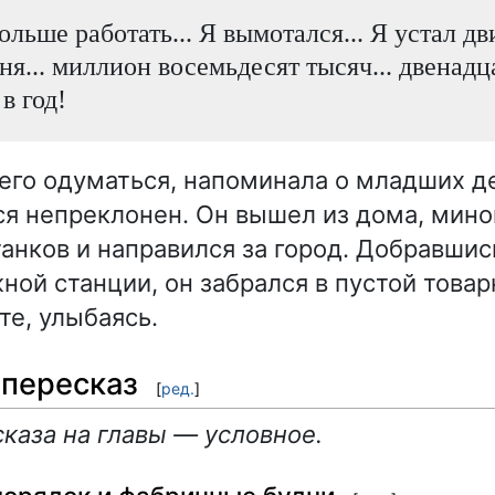
ольше работать... Я вымотался... Я устал дв
ня... миллион восемьдесят тысяч... двенадц
в год!
его одуматься, напоминала о младших де
я непреклонен. Он вышел из дома, мино
танков и направился за город. Добравшис
ой станции, он забрался в пустой товар
те, улыбаясь.
пересказ
[
ред.
]
каза на главы — условное.