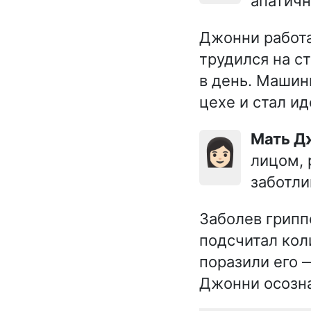
апатичн
Джонни работа
трудился на с
в день. Машин
цехе и стал и
Мать 
👩🏻
лицом, 
заботли
Заболев грипп
подсчитал кол
поразили его
Джонни осозна