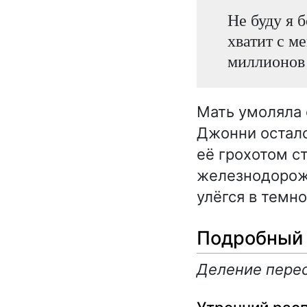
Не буду я б
хватит с ме
миллионов 
Мать умоляла 
Джонни осталс
её грохотом с
железнодорожн
улёгся в темно
Подробный 
Деление перес