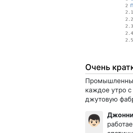
П
2
2.
2.
2.
2.
2.
Очень крат
Промышленный
каждое утро с
джутовую фаб
Джонн
👦🏻
работае