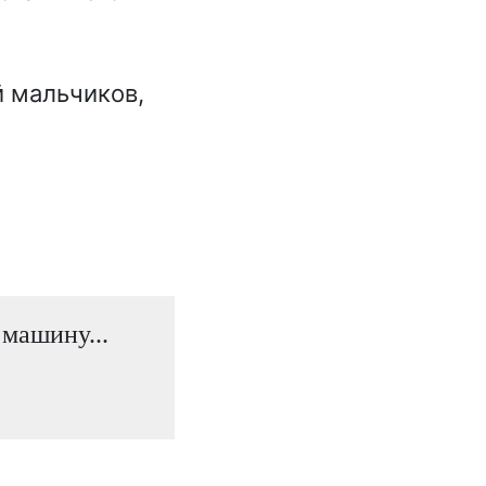
й мальчиков,
 машину...