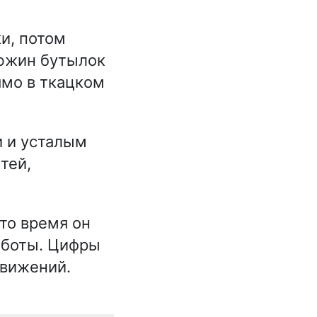
и, потом
дюжин бутылок
ямо в ткацком
 и усталым
тей,
то время он
аботы. Цифры
движений.