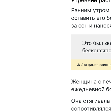
Утренний рас
Ранним утром 
оставить его 
за сон и нанос
Это был зв
бесконечно
⚠️ Эта цитата слишк
Женщина с печ
ежедневной бо
Она стягивала 
сопротивлялся