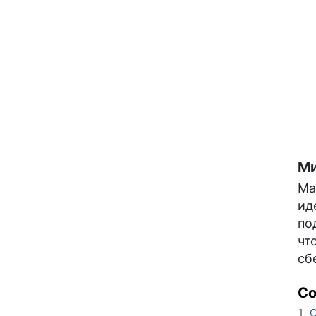
Ми
Ма
ид
по
чт
сб
С
О
1