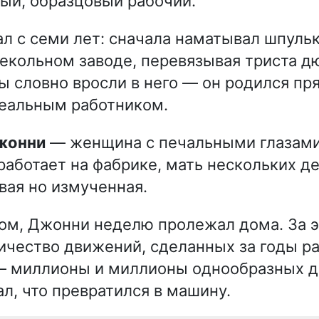
ый, образцовый рабочий.
л с семи лет: сначала наматывал шпульк
текольном заводе, перевязывая триста 
ы словно вросли в него — он родился пр
деальным работником.
Джонни
— женщина с печальными глазами
работает на фабрике, мать нескольких де
вая но измученная.
ом, Джонни неделю пролежал дома. За э
ичество движений, сделанных за годы р
 — миллионы и миллионы однообразных 
л, что превратился в машину.