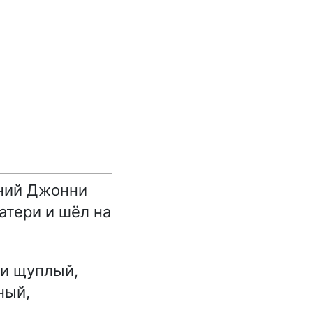
тний Джонни
атери и шёл на
 и щуплый,
ный,