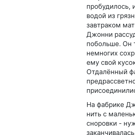
пробудилось, 
водой из грязн
завтраком мат
Джонни рассуд
побольше. Он 
немногих сохр
ему свой кусо
Отдалённый фа
предрассветно
присоединилис
На фабрике Дж
нить с малень
сноровки - ну
заканчивалась