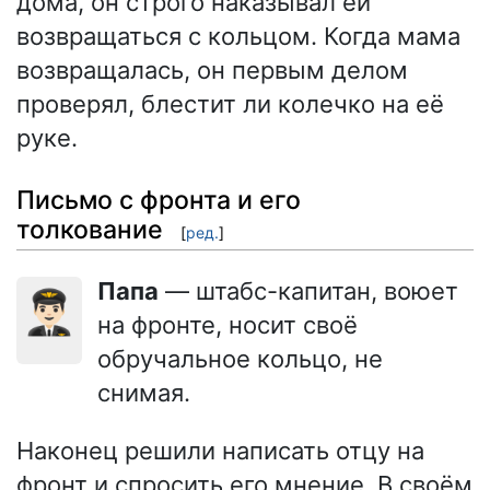
дома, он строго наказывал ей
возвращаться с кольцом. Когда мама
возвращалась, он первым делом
проверял, блестит ли колечко на её
руке.
Письмо с фронта и его
толкование
[
ред.
]
Папа
— штабс-капитан, воюет
👨🏻‍✈️
на фронте, носит своё
обручальное кольцо, не
снимая.
Наконец решили написать отцу на
фронт и спросить его мнение. В своём