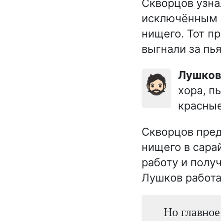
Скворцов узна
исключённым 
нищего. Тот пр
выгнали за пья
Лушко
🧔🏻
хора, п
красные
Скворцов пред
нищего в сара
работу и получ
Лушков работал
Но главное 