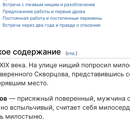
Встреча с лживым нищим и разоблачение
1
Предложение работы и первые дрова
2
Постоянная работа и постепенные перемены
3
Встреча через два года и правда о спасении
4
кое содержание
[
ред.
]
 XIX века. На улице нищий попросил мил
веренного Скворцова, представившись 
ерявшим место.
цов
— присяжный поверенный, мужчина с
но вспыльчивый, считает себя милосер
ть милостыню.