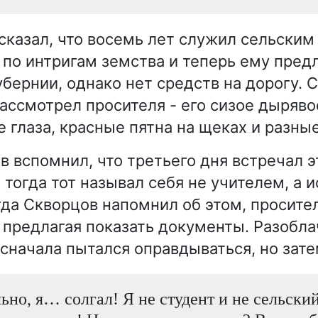
сказал, что восемь лет служил сельским
 по интригам земства и теперь ему пред
убернии, однако нет средств на дорогу. 
ассмотрел просителя - его сизое дыряво
 глаза, красные пятна на щеках и разны
в вспомнил, что третьего дня встречал э
о тогда тот называл себя не учителем, а
гда Скворцов напомнил об этом, просите
, предлагая показать документы. Разобл
сначала пытался оправдываться, но зате
ьно, я… солгал! Я не студент и не сельский