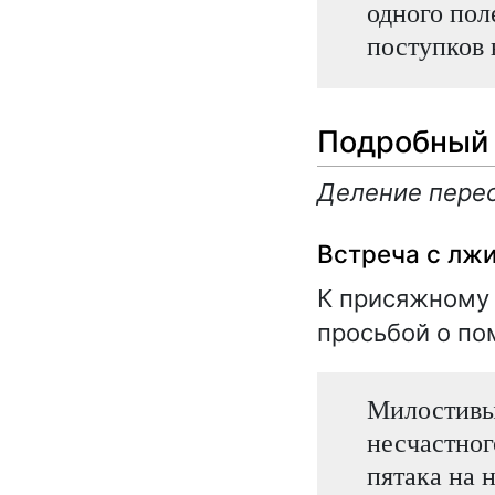
одного поле
поступков 
Подробный 
Деление перес
Встреча с лж
К присяжному 
просьбой о по
Милостивый
несчастног
пятака на 