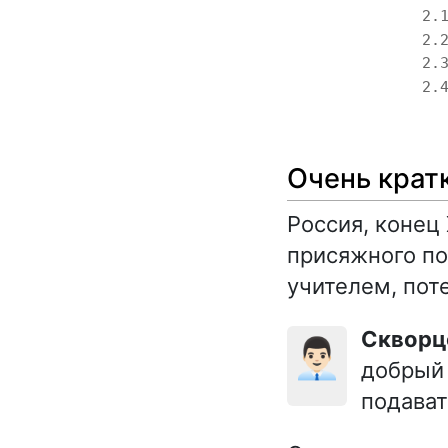
2.
2.
2.
2.
Очень крат
Россия, конец
присяжного по
учителем, пот
Сквор
👨🏻‍💼
добрый 
подава