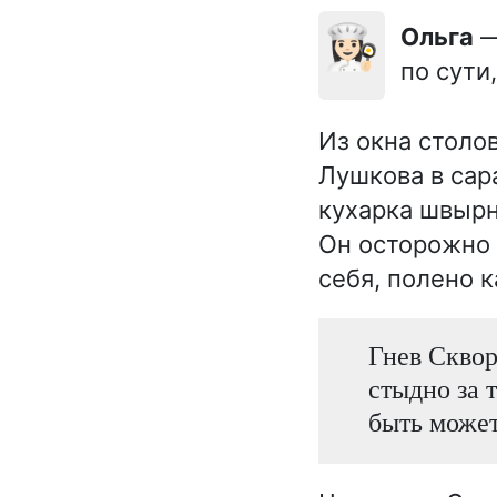
👩🏻‍🍳
Ольга
—
по сути
Из окна столо
Лушкова в сара
кухарка швырну
Он осторожно 
себя, полено к
Гнев Сквор
стыдно за т
быть может