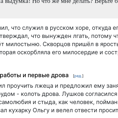
на выдумка! Но что же мне делать? Верьте б
ил, что служил в русском хоре, откуда е
утверждал, что вынужден лгать, потому ч
ёт милостыню. Скворцов пришёл в ярость
оторая оскорбляла его милосердие и сос
работы и первые дрова
[
ред.
]
л проучить лжеца и предложил ему зан
удом - колоть дрова. Лушков согласился
 самолюбия и стыда, как человек, пойман
ал кухарку Ольгу и велел отвести просит