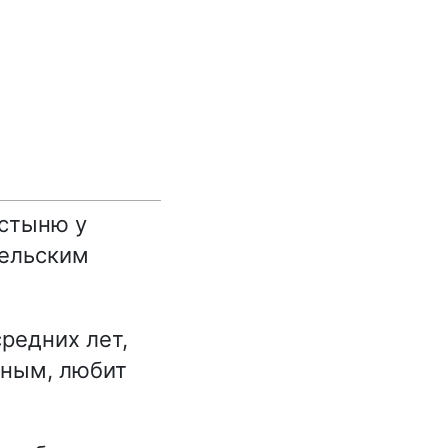
остыню у
сельским
редних лет,
дным, любит