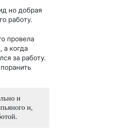
ид но добрая
го работу.
то провела
 а когда
лся за работу.
 поранить
льно и
 пьяного и,
ботой.