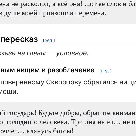
на не расколол, а всё она! ...от её слов и 
в душе моей произошла перемена.
пересказ
[
ред.
]
каза на главы — условное.
ивым нищим и разоблачение
[
ред.
]
поверенному Скворцову обратился нищи
мощи.
 государь! Будьте добры, обратите вниман
о, голодного человека. Три дня не ел… не 
ночлег… клянусь богом!