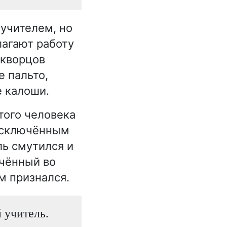
 учителем, но
лагают работу
Скворцов
е пальто,
е калоши.
того человека
 исключённым
ль смутился и
ачённый во
м признался.
 учитель.