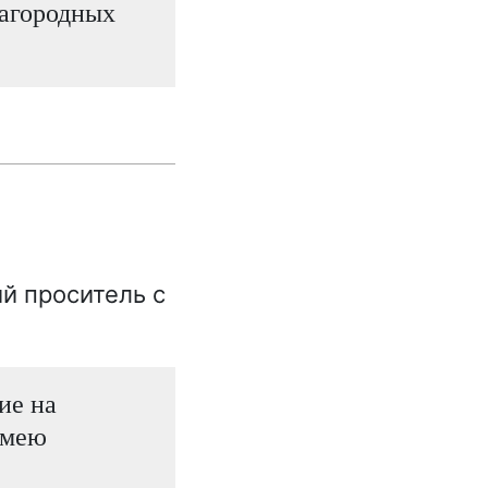
благородных
й проситель с
ие на
имею