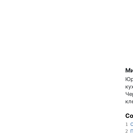
Ми
Юр
ку
Че
кл
С
О
1
П
2