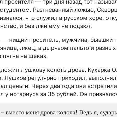
л просителя — три дня назад тот называ
студентом. Разгневанный ложью, Сквор
изнался, что служил в русском хоре, отк
нство, и без лжи ему не подают.
в
— нищий проситель, мужчина, бывший п
ьяница, лжец, в дырявом пальто и разных
 пятна на щеках.
ложил Лушкову колоть дрова. Кухарка О
й. Лушков регулярно приходил, выполнял
ал деньги. Через два года они встретили
 у нотариуса за 35 рублей. Он признался
– вместо меня дрова колола! Ведь я, сударь