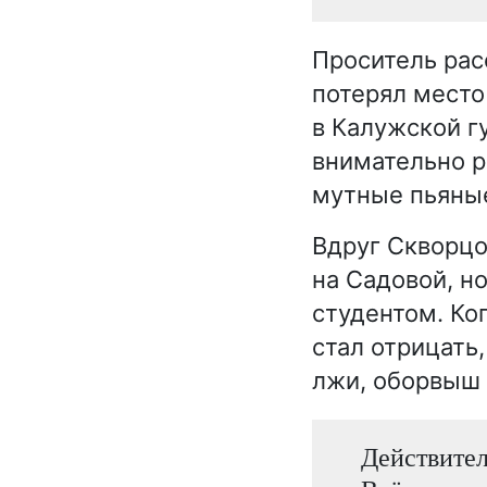
Проситель рас
потерял место
в Калужской г
внимательно р
мутные пьяные
Вдруг Скворцо
на Садовой, н
студентом. Ко
стал отрицать
лжи, оборвыш 
Действител