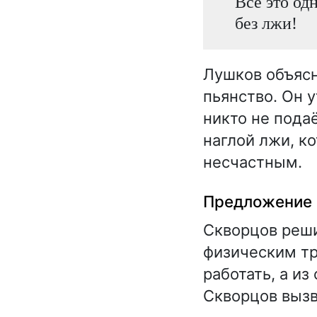
Всё это од
без лжи!
Лушков объясн
пьянство. Он 
никто не пода
наглой лжи, к
несчастным.
Предложение 
Скворцов реши
физическим тр
работать, а из
Скворцов вызв