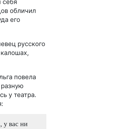
л себя
цов обличил
уда его
евец русского
 калошах,
льга повела
 разную
сь у театра.
:
, у вас ни