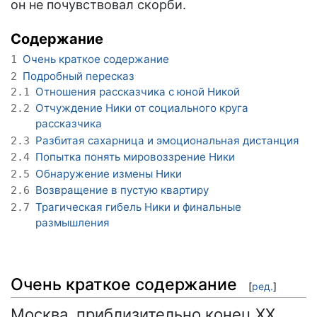
он не почувствовал скорби.
Содержание
Очень краткое содержание
1
Подробный пересказ
2
Отношения рассказчика с юной Никой
2.1
Отчуждение Ники от социального круга
2.2
рассказчика
Разбитая сахарница и эмоциональная дистанция
2.3
Попытка понять мировоззрение Ники
2.4
Обнаружение измены Ники
2.5
Возвращение в пустую квартиру
2.6
Трагическая гибель Ники и финальные
2.7
размышления
Очень краткое содержание
[
ред.
]
Москва, приблизительно конец XX