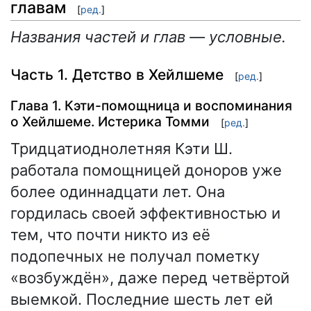
главам
[
ред.
]
Названия частей и глав — условные.
Часть 1. Детство в Хейлшеме
[
ред.
]
Глава 1. Кэти-помощница и воспоминания
о Хейлшеме. Истерика Томми
[
ред.
]
Тридцатиоднолетняя Кэти Ш.
работала помощницей доноров уже
более одиннадцати лет. Она
гордилась своей эффективностью и
тем, что почти никто из её
подопечных не получал пометку
«возбуждён», даже перед четвёртой
выемкой. Последние шесть лет ей