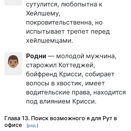
сутулится, любопытна к
Хейлшему,
покровительственна, но
испытывает трепет перед
хейлшемцами.
Родни
— молодой мужчина,
👨🏽
старожил Коттеджей,
бойфренд Крисси, собирает
волосы в хвостик, имеет
водительские права, находится
под влиянием Крисси.
Глава 13. Поиск возможного я для Рут в
офисе
[
ред.
]