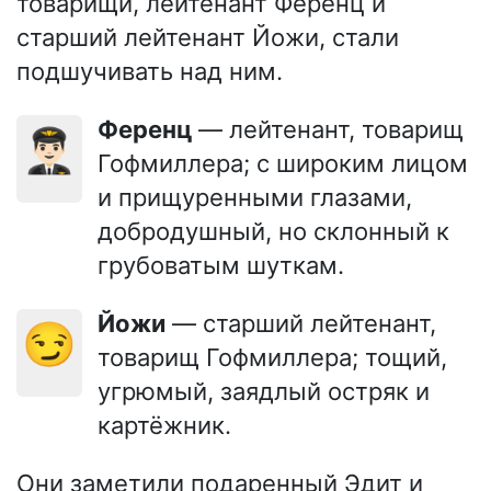
товарищи, лейтенант Ференц и
старший лейтенант Йожи, стали
подшучивать над ним.
Ференц
— лейтенант, товарищ
👨🏻‍✈️
Гофмиллера; с широким лицом
и прищуренными глазами,
добродушный, но склонный к
грубоватым шуткам.
Йожи
— старший лейтенант,
😏
товарищ Гофмиллера; тощий,
угрюмый, заядлый остряк и
картёжник.
Они заметили подаренный Эдит и