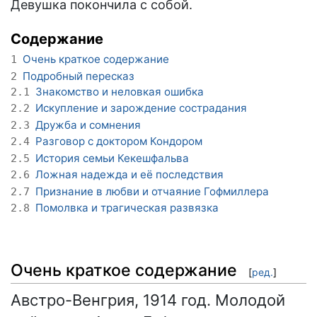
Девушка покончила с собой.
Содержание
Очень краткое содержание
1
Подробный пересказ
2
Знакомство и неловкая ошибка
2.1
Искупление и зарождение сострадания
2.2
Дружба и сомнения
2.3
Разговор с доктором Кондором
2.4
История семьи Кекешфальва
2.5
Ложная надежда и её последствия
2.6
Признание в любви и отчаяние Гофмиллера
2.7
Помолвка и трагическая развязка
2.8
Очень краткое содержание
[
ред.
]
Австро-Венгрия, 1914 год. Молодой