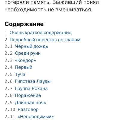
потеряли память. Выживший понял
необходимость не вмешиваться.
Содержание
Очень краткое содержание
1
Подробный пересказ по главам
2
Чёрный дождь
2.1
Среди руин
2.2
«Кондор»
2.3
Первый
2.4
Туча
2.5
Гипотеза Лауды
2.6
Группа Рохана
2.7
Поражение
2.8
Длинная ночь
2.9
Разговор
2.10
«Непобедимый»
2.11