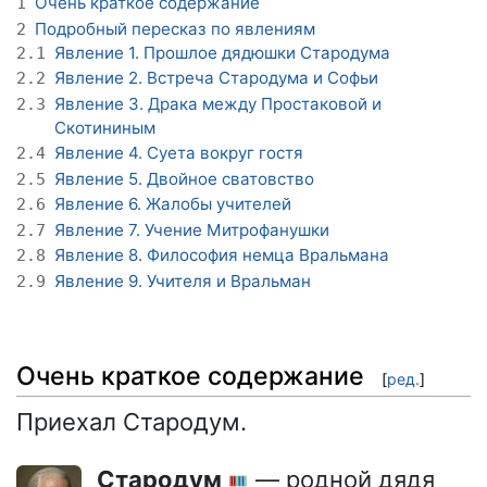
Очень краткое содержание
1
Подробный пересказ по явлениям
2
Явление 1. Прошлое дядюшки Стародума
2.1
Явление 2. Встреча Стародума и Софьи
2.2
Явление 3. Драка между Простаковой и
2.3
Скотининым
Явление 4. Суета вокруг гостя
2.4
Явление 5. Двойное сватовство
2.5
Явление 6. Жалобы учителей
2.6
Явление 7. Учение Митрофанушки
2.7
Явление 8. Философия немца Вральмана
2.8
Явление 9. Учителя и Вральман
2.9
Очень краткое содержание
[
ред.
]
Приехал Стародум.
Стародум
— родной дядя