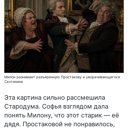
Милон разнимает разъяренную Простакову и уворачивающегося
Скотинина
Эта картина сильно рассмешила
Стародума. Софья взглядом дала
понять Милону, что этот старик — её
дядя. Простаковой не понравилось,