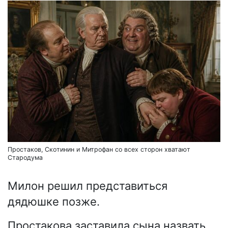
Простаков, Скотинин и Митрофан со всех сторон хватают
Стародума
Милон решил представиться
дядюшке позже.
Простакова заставила сына назвать