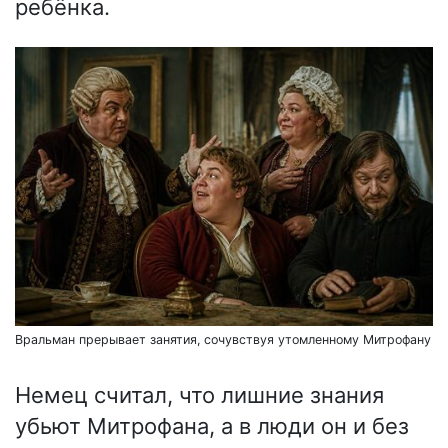
ребёнка.
Вральман прерывает занятия, сочувствуя утомленному Митрофану
Немец считал, что лишние знания
убьют Митрофана, а в люди он и без