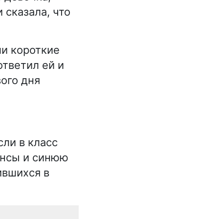
 сказала, что
ли короткие
ответил ей и
вого дня
сли в класс
инсы и синюю
ившихся в