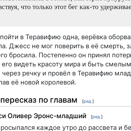
вствуя, что только этот бег как-то удерживае
пойти в Теравифию одна, верёвка оборва
а. Джесс не мог поверить в её смерть, з
 его бросила. Постепенно он принял потер
 его видеть красоту мира и быть смелы
 через речку и провёл в Теравифию мла
лав её новой королевой.
пересказ по главам
[
ред.
]
сси Оливер Эронс-младший
[
ред.
]
росыпался каждое утро до рассвета и б