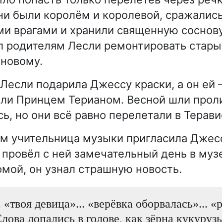
ни были королём и королевой, сражались
и врагами и хранили священную соснов
 родителям Лесли ремонтировать стары
 новому.
Лесли подарила Джессу краски, а он ей 
али Принцем Терианом. Весной шли прол
сь, но они всё равно перелетали в Терав
м учительница музыки пригласила Джес
 провёл с ней замечательный день в музе
мой, он узнал страшную новость.
 «твоя девица»... «верёвка оборвалась»... «
Слова лопались в голове, как зёрна кукуруз