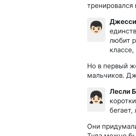
тренировался 
Джесс
👦🏻
единств
любит р
классе,
Но в первый ж
мальчиков. Дж
Лесли 
👧🏻
коротки
бегает,
Они придумали
Туда можно бы