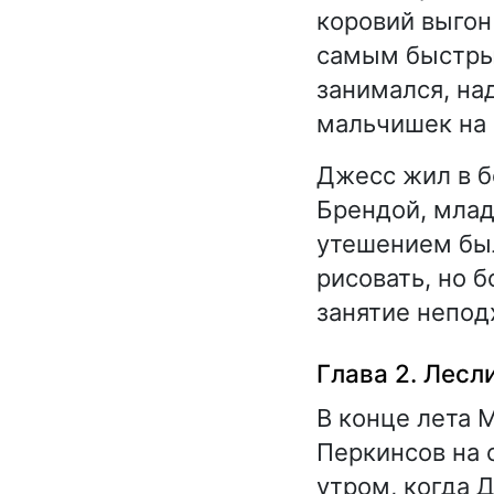
коровий выгон 
самым быстрым
занимался, над
мальчишек на
Джесс жил в б
Брендой, мла
утешением был
рисовать, но б
занятие непод
Глава 2. Лесл
В конце лета 
Перкинсов на
утром, когда Д