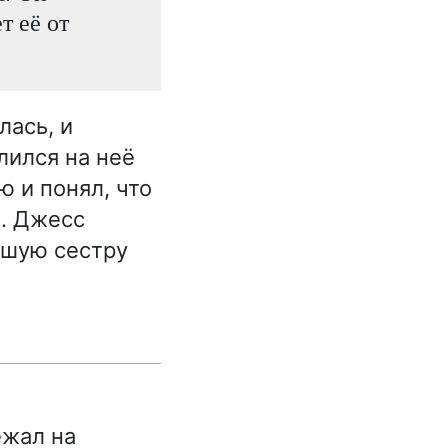
т её от
лась, и
лился на неё
ю и понял, что
м. Джесс
дшую сестру
ежал на