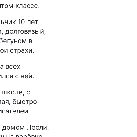
ятом классе.
чик 10 лет,
, долговязый,
бегуном в
ои страхи.
а всех
лся с ней.
 школе, с
лая, быстро
исателей.
а домом Лесли.
у на верёвке.