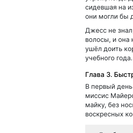
сидевшая на и
они могли бы 
Джесс не знал
волосы, и она
ушёл доить ко
учебного года.
Глава 3. Быст
В первый день
миссис Майерс
майку, без но
воскресных к