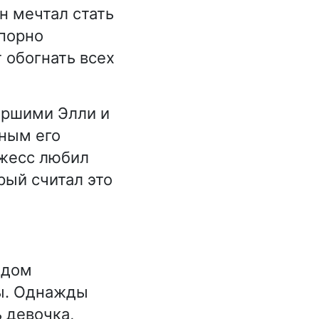
н мечтал стать
упорно
т обогнать всех
аршими Элли и
ным его
Джесс любил
рый считал это
 дом
ы. Однажды
ь девочка,