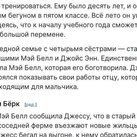
тренироваться. Ему было десять лет, и о
 бегуном в пятом классе. Всё лето он 
еясь, что к началу учебного года сможе
 большой перемене.
едной семье с четырьмя сёстрами — ст
дшими Мэй Белл и Джойс Энн. Единствен
а Мэй Белл, которая его боготворила. 
оялся показывать свои работы отцу, кото
ходящим для мальчика.
и Бёрк
[
ред.
]
Мэй Белл сообщила Джессу, что в старый
 соседней ферме въезжают новые жильц
жесс бегал на выгоне, к нему обратилас