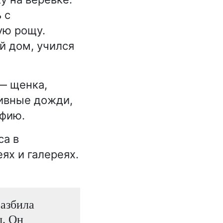
 с
ую рощу.
й дом, учился
— щенка,
ивные дожди,
ифию.
са в
ях и галереях.
разбила
ы. Он