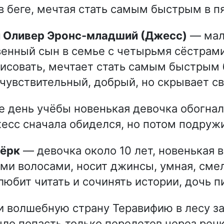
в беге, мечтая стать самым быстрым в п
и Оливер Эронс-младший (Джесс)
— маль
енный сын в семье с четырьмя сёстрами
исовать, мечтает стать самым быстрым 
 чувствительный, добрый, но скрывает св
е день учёбы новенькая девочка обогнал
есс сначала обиделся, но потом подружи
Бёрк
— девочка около 10 лет, новенькая в
ми волосами, носит джинсы, умная, сме
 любит читать и сочинять истории, дочь п
 волшебную страну Теравифию в лесу з
ло попасть только перелетев через речк