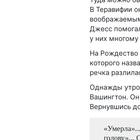
В Теравифии о
воображаемым
Джесс помогал
у них многому
На Рождество 
которого назв
речка разлила
Однажды утро
Вашингтон. Он
Вернувшись до
«Умерла»...
голову»... 