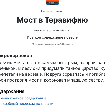
Патерсон, Кэтрин
Мост в Теравифию
англ.
Bridge to Terabithia
· 1977
Краткое содержание повести
Оригинал читается за 146 минут
кропересказ
льчик мечтал стать самым быстрым, но проиграл
венькой. В лесу они придумали тайное царство, к
релетали на верёвке. Подруга сорвалась и погибла
рой построил мост и короновал младшую сестру.
одержание
чень краткое содержание
одробный пересказ по главам