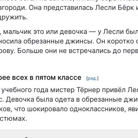
згороди. Она представилась Лесли Бёрк и
дружить.
, мальчик это или девочка — у Лесли бы
 носила обрезанные джинсы. Он коротко 
рову. Больше они не встречались до пер
рее всех в пятом классе
[
ред.
]
 учебного года мистер Тёрнер привёл Ле
. Девочка была одета в обрезанные дж
сков, что шокировало одноклассников, яв
остюмах.