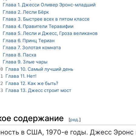
Глава 1. Джесси Оливер Эронс-младший
1
Глава 2. Лесли Бёрк
2
Глава 3. Быстрее всех в пятом классе
3
Глава 4. Правители Теравифии
4
Глава 5. Лесли и Джесс, Гроза великанов
5
Глава 6. Принц Териан
6
Глава 7. Золотая комната
7
Глава 8. Пасха
8
Глава 9. Злые чары
9
Глава 10. Самый лучший день
10
Глава 11. Нет!
11
Глава 12. Как же быть?
12
Глава 13. Джесс строит мост
13
кое содержание
[
ред.
]
ность в США, 1970-е годы. Джесс Эронс 