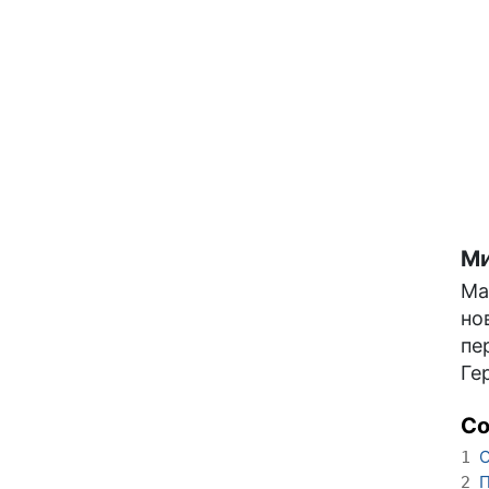
Ми
Ма
но
пе
Ге
С
О
1
П
2