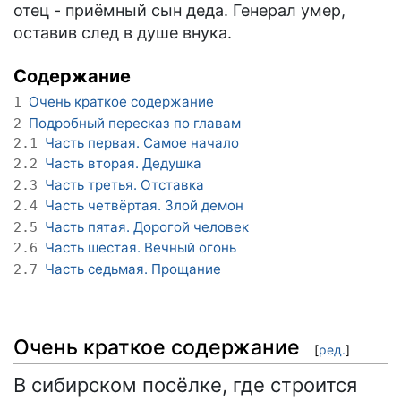
отец - приёмный сын деда. Генерал умер,
оставив след в душе внука.
Содержание
Очень краткое содержание
1
Подробный пересказ по главам
2
Часть первая. Самое начало
2.1
Часть вторая. Дедушка
2.2
Часть третья. Отставка
2.3
Часть четвёртая. Злой демон
2.4
Часть пятая. Дорогой человек
2.5
Часть шестая. Вечный огонь
2.6
Часть седьмая. Прощание
2.7
Очень краткое содержание
[
ред.
]
В сибирском посёлке, где строится