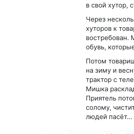
в свой хутор,
Через нескольк
хуторов к тов
востребован. М
обувь, которы
Потом товарищ
на зиму и вес
трактор с тел
Мишка расклад
Приятель пото
солому, чистит
людей пасёт… 