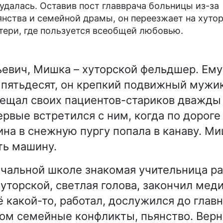
 удалась. Оставив пост главврача больницы из-за
янства и семейной драмы, он переезжает на хутор
тери, где пользуется всеобщей любовью.
евич, Мишка – хуторской фельдшер. Ему
 пятьдесят, он крепкий подвижный мужик
ещал своих пациентов-стариков дважды
ервые встретился с ним, когда по дороге
ина в снежную пургу попала в канаву. Ми
ть машину.
ачальной школе знакомая учительница ра
хуторской, светлая голова, закончил мед
 какой-то, работал, дослужился до главн
ом семейные конфликты, пьянство. Верн