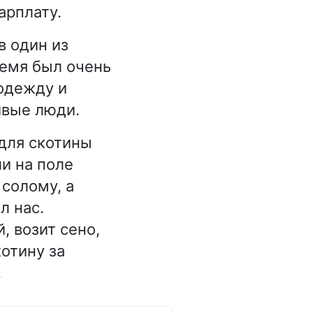
арплату.
в один из
ремя был очень
 одежду и
ивые люди.
для скотины
и на поле
 солому, а
л нас.
, возит сено,
котину за
…