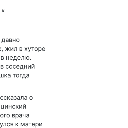
 к
 давно
, жил в хуторе
 в неделю.
 в соседний
шка тогда
ссказала о
ицинский
ого врача
улся к матери