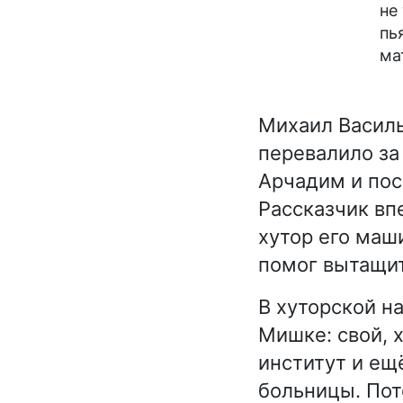
не
пь
ма
Михаил Василь
перевалило за
Арчадим и пос
Рассказчик вп
хутор его маш
помог вытащи
В хуторской н
Мишке: свой, 
институт и ещё
больницы. Пот