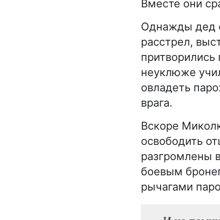
Вместе они ср
Однажды дед 
расстрел, выс
притворились 
неуклюже учил
овладеть паро
врага.
Вскоре Миколк
освободить от
разгромлены в
боевым бронеп
рычагами паро