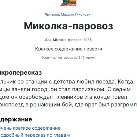
Лыньков, Михаил Тихонович
Миколка-паровоз
бел.
Міколка-паравоз
· 1936
Краткое содержание повести
Оригинал читается за 245 минут
кропересказ
льчик со станции с детства любил поезда. Когда
мцы заняли город, он стал партизаном. С седым
дом он освобождал пленников и в конце повёл
онепоезд в решающий бой, где враг был разгромл
одержание
чень краткое содержание
одробный пересказ по главам