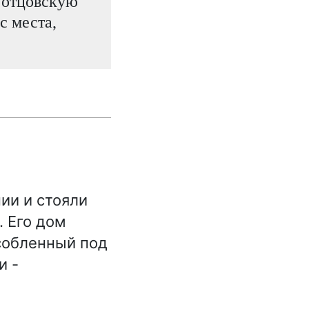
 отцовскую
с места,
ии и стояли
 Его дом
собленный под
и -