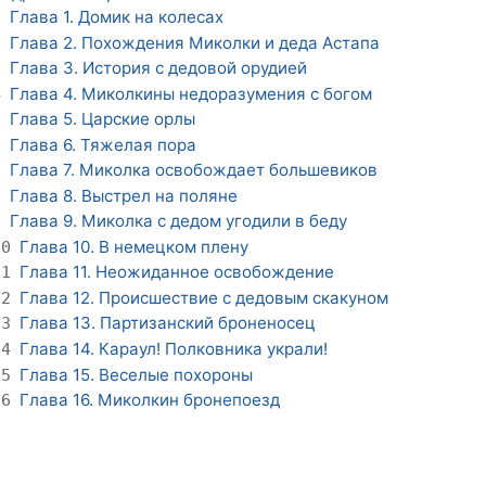
Глава 1. Домик на колесах
1
Глава 2. Похождения Миколки и деда Астапа
2
Глава 3. История с дедовой орудией
3
Глава 4. Миколкины недоразумения с богом
4
Глава 5. Царские орлы
5
Глава 6. Тяжелая пора
6
Глава 7. Миколка освобождает большевиков
7
Глава 8. Выстрел на поляне
8
Глава 9. Миколка с дедом угодили в беду
9
Глава 10. В немецком плену
10
Глава 11. Неожиданное освобождение
11
Глава 12. Происшествие с дедовым скакуном
12
Глава 13. Партизанский броненосец
13
Глава 14. Караул! Полковника украли!
14
Глава 15. Веселые похороны
15
Глава 16. Миколкин бронепоезд
16