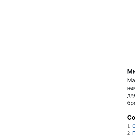
Ми
Ма
не
де
бр
С
О
1
П
2