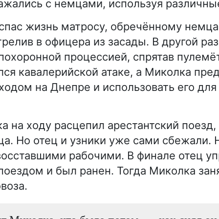
ажались с немцами, используя различны
спас жизнь матросу, обречённому немца
трелив в офицера из засады. В другой ра
похоронной процессией, спрятав пулемёт
ся кавалерийской атаке, а Миколка пре
ходом на Днепре и использовать его для
а на ходу расцепил арестантский поезд,
ца. Но отец и узники уже сами сбежали.
осставшими рабочими. В финале отец уп
оездом и был ранен. Тогда Миколка заня
воза.