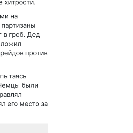
е хитрости.
ми на
з партизаны
 в гроб. Дед
дложил
 рейдов против
 пытаясь
 Немцы были
равлял
л его место за