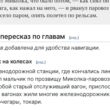
т Миколка, что было потом, — как снял он
ага, как нажал на него, — и рванул паровоз 
село паром, опять полетел по рельсам.
пересказ по главам
[
ред.
]
в добавлена для удобства навигации.
к на колесах
[
ред.
]
знодорожной станции, где кончались лин
 мальчик по прозвищу Миколка-паровоз.
обой старый отслуживший вагон, приспо
х вагонах жили многие железнодорожник
чегары, токари.