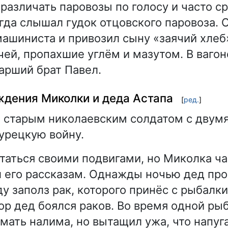
различать паровозы по голосу и часто с
огда слышал гудок отцовского паровоза. 
шиниста и привозил сыну «заячий хлеб»
ей, пропахшие углём и мазутом. В ваго
тарший брат Павел.
ждения Миколки и деда Астапа
[
ред.
]
 старым николаевским солдатом с двум
урецкую войну.
таться своими подвигами, но Миколка ча
л его рассказам. Однажды ночью дед прос
ду заполз рак, которого принёс с рыбалк
пор дед боялся раков. Во время одной ры
мать налима, но вытащил ужа, что напуг