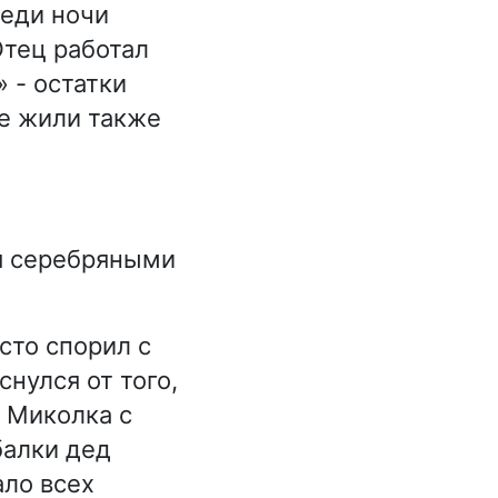
реди ночи
Отец работал
 - остатки
не жили также
я серебряными
сто спорил с
нулся от того,
и Миколка с
балки дед
ало всех