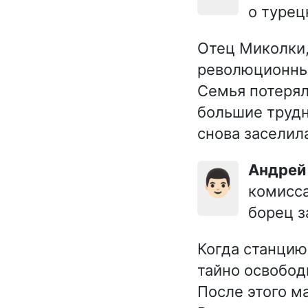
о турец
Отец Миколки,
революционные
Семья потерял
большие трудн
снова заселила
Андрей
👨🏻
комисса
борец з
Когда станцию
тайно освобод
После этого м