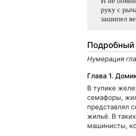
И не помни
руку с рыч
зашипел ве
Подробный 
Нумерация гла
Глава 1. Доми
В тупике желе
семафоры, жил
представлял с
жильё. В таки
машинисты, ко