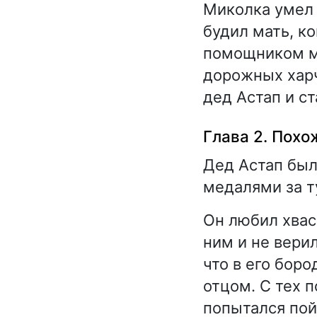
Миколка умел 
будил мать, к
помощником ма
дорожных харч
дед Астап и с
Глава 2. Похо
Дед Астап был
медалями за т
Он любил хвас
ним и не вери
что в его боро
отцом. С тех 
попытался пой