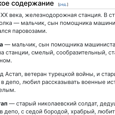
кое содержание
[
ред.
]
 XX века, железнодорожная станция. В с
олка — мальчик, сын помощника машинис
ался паровозами.
ка
— мальчик, сын помощника машиниста
на станции, смелый, сообразительный, с
ном.
д Астап, ветеран турецкой войны, и стар
в депо, любил рассказывать военные ис
елым.
тап
— старый николаевский солдат, деду
в депо, с седой бородой, храбрый, люби