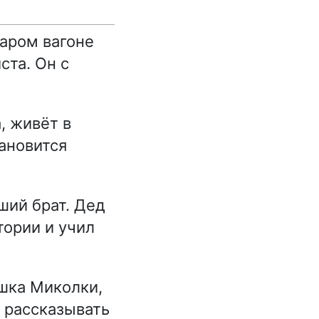
таром вагоне
та. Он с
, живёт в
тановится
ший брат. Дед
тории и учил
шка Миколки,
т рассказывать