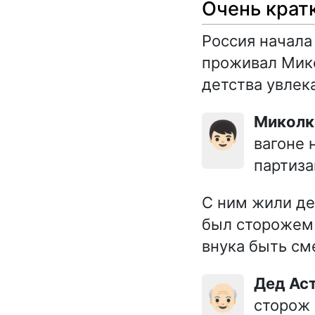
Очень крат
Россия начала
проживал Мик
детства увлек
Микол
👦🏻
вагоне 
партиза
С ним жили де
был сторожем 
внука быть см
Дед Ас
👴🏻
сторож 