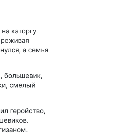
на каторгу.
переживая
нулся, а семья
 большевик,
ки, смелый
ил геройство,
шевиков.
тизаном.