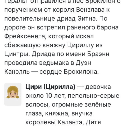
Геральт отправился в лес Брокилон с
поручением от короля Вензлава к
повелительнице дриад Эитнэ. По
дороге он встретил раненого барона
Фрейксенета, который искал
сбежавшую княжну Цириллу из
Цинтры. Дриада по имени Браэнн
проводила ведьмака в Дуэн
Канэлль — сердце Брокилона.
Цири (Цирилла)
— девочка
👧🏼
около 10 лет, пепельно-серые
волосы, огромные зелёные
глаза, княжна, внучка
королевы Калантэ, Дитя