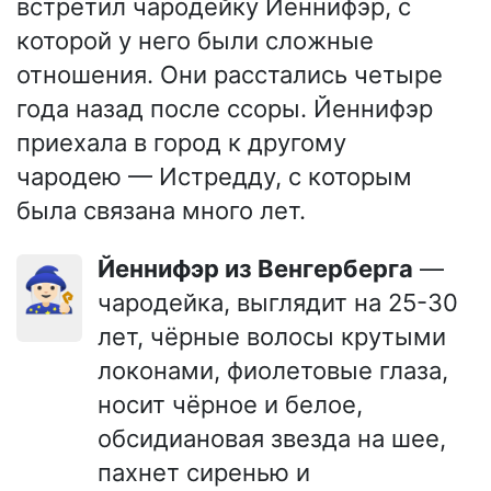
встретил чародейку Йеннифэр, с
которой у него были сложные
отношения. Они расстались четыре
года назад после ссоры. Йеннифэр
приехала в город к другому
чародею — Истредду, с которым
была связана много лет.
Йеннифэр из Венгерберга
—
🧙🏻‍♀️
чародейка, выглядит на 25-30
лет, чёрные волосы крутыми
локонами, фиолетовые глаза,
носит чёрное и белое,
обсидиановая звезда на шее,
пахнет сиренью и