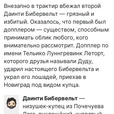
Внезапно в трактир вбежал второй
Даинти Бибервельт — грязный и
избитый. Оказалось, что первый был
допплером — существом, способным
принимать облик любого, кого
внимательно рассмотрит. Допплер по
имени Тельико Луннгревинк Леторт,
которого друзья называли Дуду,
ударил настоящего Бибервельта и
украл его лошадей, приехав в
Новиград под видом купца.
Даинти Бибервельт
—
🧔🏻
низушек-купец из Почечуева