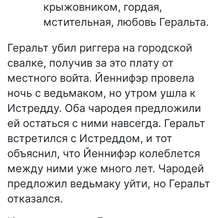
крыжовником, гордая,
мстительная, любовь Геральта.
Геральт убил риггера на городской
свалке, получив за это плату от
местного войта. Йеннифэр провела
ночь с ведьмаком, но утром ушла к
Истредду. Оба чародея предложили
ей остаться с ними навсегда. Геральт
встретился с Истреддом, и тот
объяснил, что Йеннифэр колеблется
между ними уже много лет. Чародей
предложил ведьмаку уйти, но Геральт
отказался.