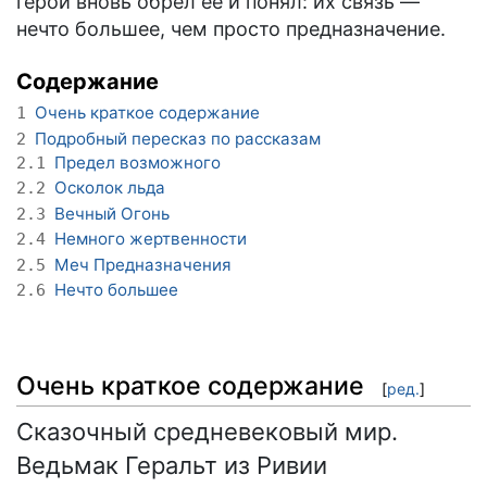
герой вновь обрёл её и понял: их связь —
нечто большее, чем просто предназначение.
Содержание
Очень краткое содержание
1
Подробный пересказ по рассказам
2
Предел возможного
2.1
Осколок льда
2.2
Вечный Огонь
2.3
Немного жертвенности
2.4
Меч Предназначения
2.5
Нечто большее
2.6
Очень краткое содержание
[
ред.
]
Сказочный средневековый мир.
Ведьмак Геральт из Ривии