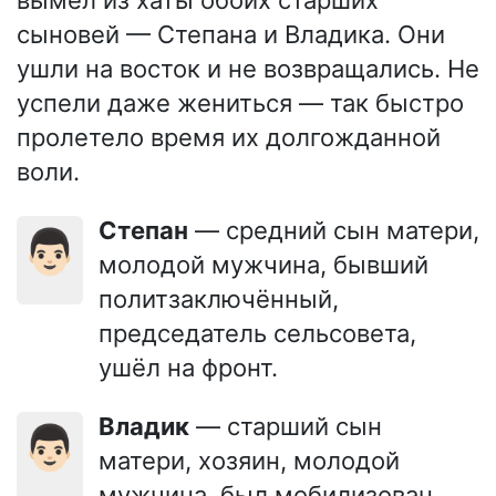
вымел из хаты обоих старших
сыновей — Степана и Владика. Они
ушли на восток и не возвращались. Не
успели даже жениться — так быстро
пролетело время их долгожданной
воли.
Степан
— средний сын матери,
👨🏻
молодой мужчина, бывший
политзаключённый,
председатель сельсовета,
ушёл на фронт.
Владик
— старший сын
👨🏻
матери, хозяин, молодой
мужчина, был мобилизован