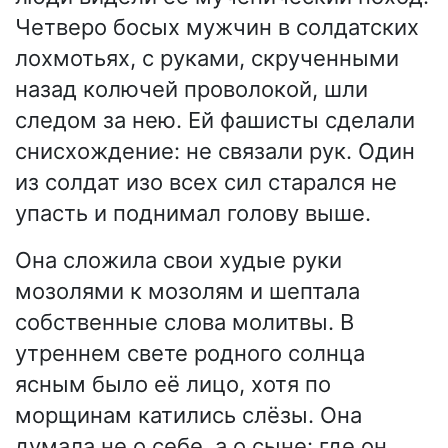
Четверо босых мужчин в солдатских
лохмотьях, с руками, скрученными
назад колючей проволокой, шли
следом за нею. Ей фашисты сделали
снисхождение: не связали рук. Один
из солдат изо всех сил старался не
упасть и поднимал голову выше.
Она сложила свои худые руки
мозолями к мозолям и шептала
собственные слова молитвы. В
утреннем свете родного солнца
ясным было её лицо, хотя по
морщинам катились слёзы. Она
думала не о себе, а о сыне: где он,