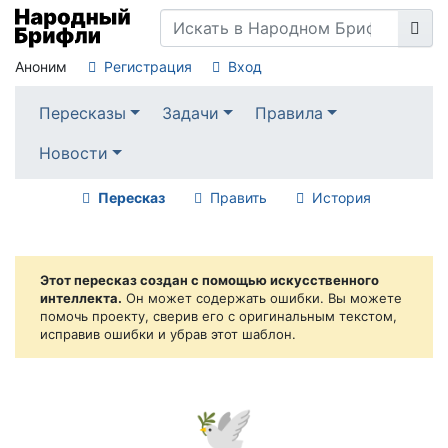
Аноним
Регистрация
Вход
Пересказы
Задачи
Правила
Новости
Пересказ
Править
История
Этот пересказ создан с помощью искусственного
интеллекта.
Он может содержать ошибки. Вы можете
помочь проекту, сверив его с оригинальным текстом,
исправив ошибки и убрав этот шаблон.
🕊️