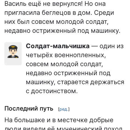
Василь ещё не вернулся! Но она
пригласила беглецов в дом. Среди
них был совсем молодой солдат,
недавно остриженный под машинку.
Солдат-мальчишка
— один из
👨🏻‍✈️
четырёх военнопленных,
совсем молодой солдат,
недавно остриженный под
машинку, старается держаться
с достоинством.
Последний путь
[
ред.
]
На большаке и в местечке добрые
люди видели её мученический поход.