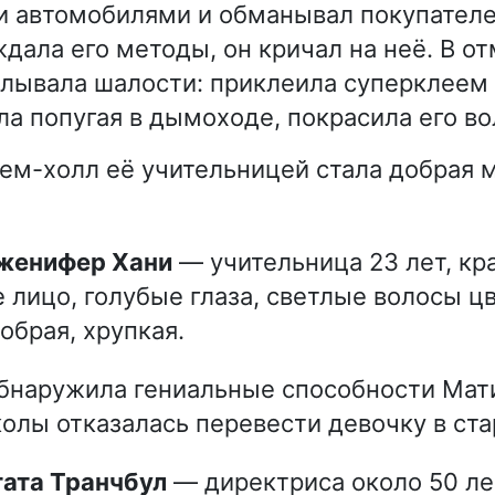
 автомобилями и обманывал покупателе
дала его методы, он кричал на неё. В о
лывала шалости: приклеила суперклеем 
ла попугая в дымоходе, покрасила его в
ем-холл её учительницей стала добрая 
Дженифер Хани
— учительница 23 лет, кр
 лицо, голубые глаза, светлые волосы ц
добрая, хрупкая.
бнаружила гениальные способности Мат
олы отказалась перевести девочку в ста
Агата Транчбул
— директриса около 50 ле