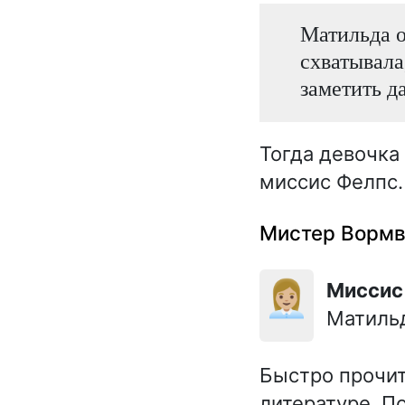
Матильда о
схватывала
заметить д
Тогда девочка
миссис Фелпс.
Мистер Вормв
👩🏼‍💼
Мисси
Матильд
Быстро прочит
литературе. П