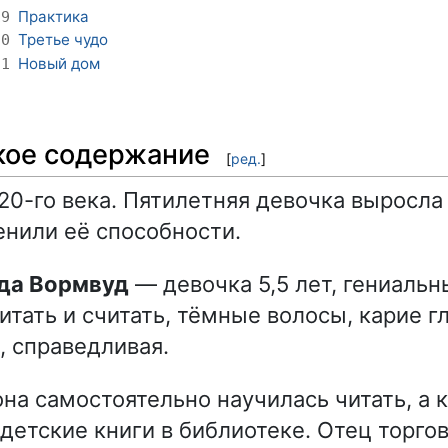
Практика
19
Третье чудо
20
Новый дом
21
кое содержание
[
ред.
]
20-го века. Пятилетняя девочка выросла 
енили её способности.
ьда Вормвуд
— девочка 5,5 лет, гениальн
итать и считать, тёмные волосы, карие гл
, справедливая.
она самостоятельно научилась читать, а 
 детские книги в библиотеке. Отец торго