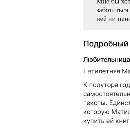
Мне бы хот
заботиться 
неё ни пен
Подробный 
Любительница
Пятилетняя М
К полутора го
самостоятельн
тексты. Единс
которую Матил
купить ей книг