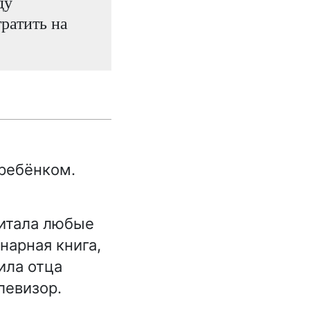
ду
тратить на
ребёнком.
читала любые
нарная книга,
ила отца
левизор.