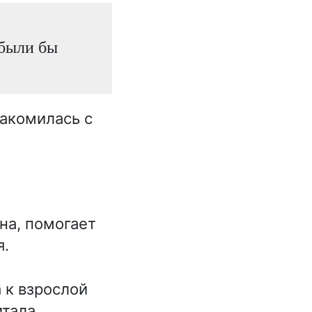
 были бы
накомилась с
]
на, помогает
я.
 к взрослой
итала