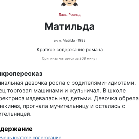
Даль, Роальд
Матильда
англ.
Matilda
· 1988
Краткое содержание романа
Оригинал читается за 208 минут
кропересказ
ниальная девочка росла с родителями-идиотами.
ец торговал машинами и жульничал. В школе
ректриса издевалась над детьми. Девочка обрела
лекинез, прогнала мучительницу и осталась с
ительницей.
одержание
чень краткое содержание