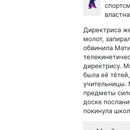
🦹🏻‍♀️
спортсм
властна
Директриса же
молот, запира
обвинила Мати
телекинетичес
директрису. М
была её тётей
учительницы. 
предметы сило
доске послани
покинула школ