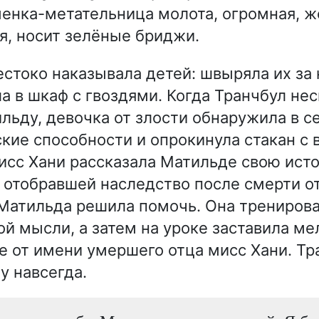
енка-метательница молота, огромная, ж
я, носит зелёные бриджи.
стоко наказывала детей: швыряла их за 
ла в шкаф с гвоздями. Когда Транчбул не
льду, девочка от злости обнаружила в с
кие способности и опрокинула стакан с 
исс Хани рассказала Матильде свою ист
, отобравшей наследство после смерти о
Матильда решила помочь. Она тренирова
й мысли, а затем на уроке заставила ме
е от имени умершего отца мисс Хани. Тр
у навсегда.