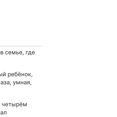
в семье, где
ый ребёнок,
аза, умная,
к четырём
вал