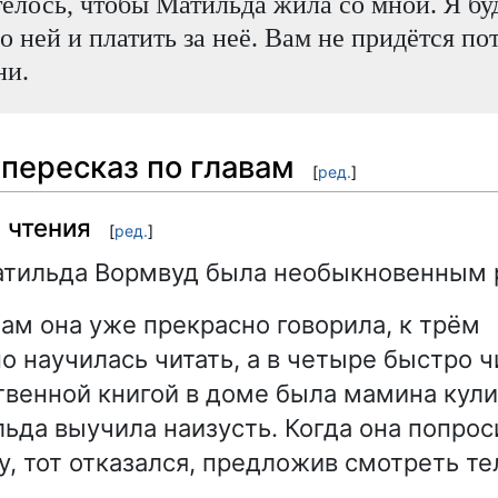
елось, чтобы Матильда жила со мной. Я бу
о ней и платить за неё. Вам не придётся по
ни.
пересказ по главам
[
ред.
]
 чтения
[
ред.
]
атильда Вормвуд была необыкновенным 
дам она уже прекрасно говорила, к трём
о научилась читать, а в четыре быстро 
твенной книгой в доме была мамина кули
ьда выучила наизусть. Когда она попрос
у, тот отказался, предложив смотреть те