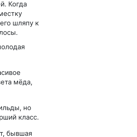
й. Когда
тместку
его шляпу к
олосы.
молодая
асивое
вета мёда,
ильды, но
рший класс.
т, бывшая