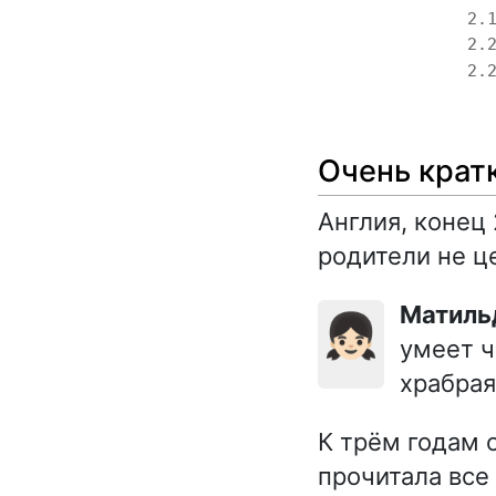
2.
2.
2.
Очень крат
Англия, конец 
родители не ц
Матил
👧🏻
умеет ч
храбрая
К трём годам 
прочитала все