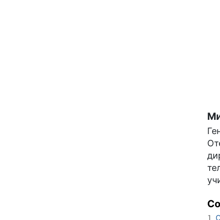
Ми
Ге
От
ди
те
уч
С
О
1