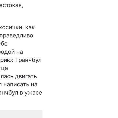
естокая,
косички, как
справедливо
ебе
водой на
орию: Транчбул
тца
лась двигать
л написать на
анчбул в ужасе