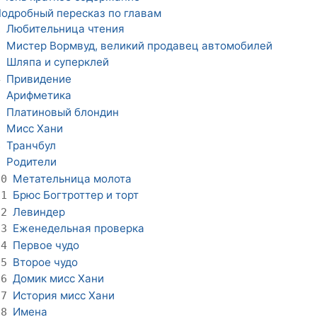
одробный пересказ по главам
Любительница чтения
1
Мистер Вормвуд, великий продавец автомобилей
2
Шляпа и суперклей
3
Привидение
4
Арифметика
5
Платиновый блондин
6
Мисс Хани
7
Транчбул
8
Родители
9
Метательница молота
10
Брюс Богтроттер и торт
11
Левиндер
12
Еженедельная проверка
13
Первое чудо
14
Второе чудо
15
Домик мисс Хани
16
История мисс Хани
17
Имена
18