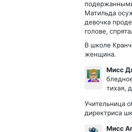
подержанными
Матильда осуж
девочка проде
голове, спрята
В школе Кранч
женщина.
Мисс 
👩🏼‍🏫
бледное
тихая, 
Учительница о
директриса шк
Мисс 