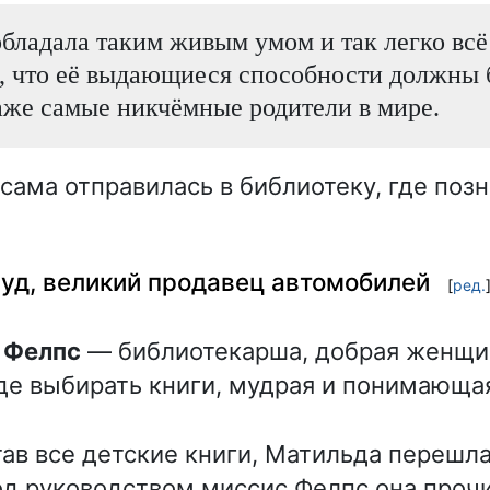
бладала таким живым умом и так легко всё
, что её выдающиеся способности должны
аже самые никчёмные родители в мире.
 сама отправилась в библиотеку, где поз
уд, великий продавец автомобилей
[
ред.
с Фелпс
— библиотекарша, добрая женщи
е выбирать книги, мудрая и понимающа
ав все детские книги, Матильда перешла
од руководством миссис Фелпс она проч