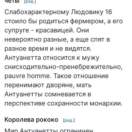
четы
[
ред.
]
Слабохарактерному Людовику 16
стоило бы родиться фермером, а его
супруге - красавицей. Они
невероятно разные, а еще спят в
разное время и не видятся.
Антуанетта относится к мужу
снисходительно-пренебрежительно,
pauvre homme. Такое отношение
перенимают дворяне, мать
Антуанетты сомневается в
перспективе сохранности монархии.
Королева рококо
[
ред.
]
Мир Антуанетты ограничен