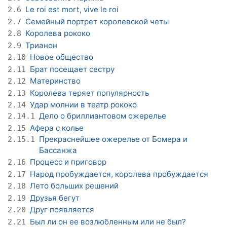
Le roi est mort, vive le roi
2.6
Семейный портрет королевской четы
2.7
Королева рококо
2.8
Трианон
2.9
Новое общество
2.10
Брат посещает сестру
2.11
Материнство
2.12
Королева теряет популярность
2.13
Удар молнии в театр рококо
2.14
Дело о бриллиантовом ожерелье
2.14.1
Афера с колье
2.15
Прекраснейшее ожерелье от Бомера и
2.15.1
Бассанжа
Процесс и приговор
2.16
Народ пробуждается, королева пробуждается
2.17
Лето больших решений
2.18
Друзья бегут
2.19
Друг появляется
2.20
Был ли он ее возлюбленным или не был?
2.21