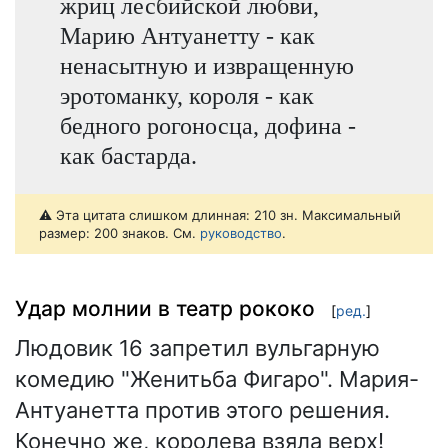
жриц лесбийской любви,
Марию Антуанетту - как
ненасытную и извращенную
эротоманку, короля - как
бедного рогоносца, дофина -
как бастарда.
⚠️ Эта цитата слишком длинная: 210 зн. Максимальный
размер: 200 знаков. См.
руководство
.
Удар молнии в театр рококо
[
ред.
]
Людовик 16 запретил вульгарную
комедию "Женитьба Фигаро". Мария-
Антуанетта против этого решения.
Конечно же, королева взяла верх!