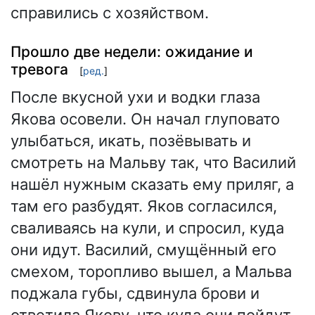
справились с хозяйством.
Прошло две недели: ожидание и
тревога
[
ред.
]
После вкусной ухи и водки глаза
Якова осовели. Он начал глуповато
улыбаться, икать, позёвывать и
смотреть на Мальву так, что Василий
нашёл нужным сказать ему приляг, а
там его разбудят. Яков согласился,
сваливаясь на кули, и спросил, куда
они идут. Василий, смущённый его
смехом, торопливо вышел, а Мальва
поджала губы, сдвинула брови и
ответила Якову, что куда они пойдут -