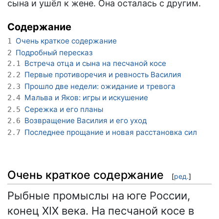
сына и ушёл к жене. Она осталась с другим.
Содержание
Очень краткое содержание
1
Подробный пересказ
2
Встреча отца и сына на песчаной косе
2.1
Первые противоречия и ревность Василия
2.2
Прошло две недели: ожидание и тревога
2.3
Мальва и Яков: игры и искушение
2.4
Сережка и его планы
2.5
Возвращение Василия и его уход
2.6
Последнее прощание и новая расстановка сил
2.7
Очень краткое содержание
[
ред.
]
Рыбные промыслы на юге России,
конец XIX века. На песчаной косе в