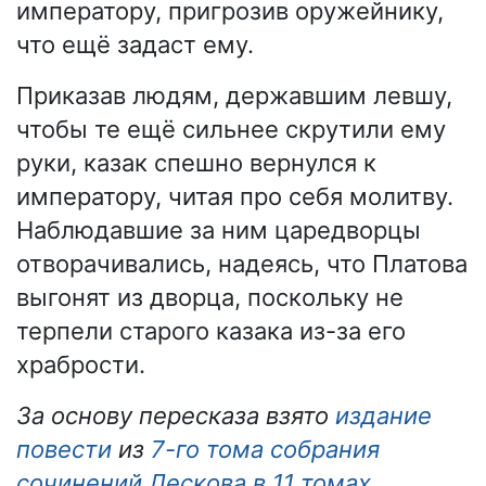
императору, пригрозив оружейнику,
что ещё задаст ему.
Приказав людям, державшим левшу,
чтобы те ещё сильнее скрутили ему
руки, казак спешно вернулся к
императору, читая про себя молитву.
Наблюдавшие за ним царедворцы
отворачивались, надеясь, что Платова
выгонят из дворца, поскольку не
терпели старого казака из-за его
храбрости.
За основу пересказа взято
издание
повести
из
7-го тома собрания
сочинений Лескова в 11 томах