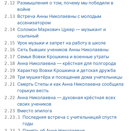
Размышления о том, почему мы победили в
2.12
войне
Встреча Анны Николаевны с молодым
2.13
ассенизатором
Соломон Маркович Цукер — музыкант и
2.14
ссыльный
Урок музыки и запрет на работу в школе
2.15
Сеть бывших учеников Анны Николаевны
2.16
Семья Вовки Крошкина и военные утраты
2.17
Анна Николаевна — крёстная для полгорода
2.18
Характер Вовки Крошкина и детская дружба
2.19
Три мушкетёра и посещение дома учительницы
2.20
Смерть Степы и как Анна Николаевна сообщила
2.21
горькую весть
Анна Николаевна — духовная крёстная всех
2.22
своих учеников
Вместо эпилога
2.23
Последняя встреча с учительницей спустя
2.23.1
годы
Память об Анне Николаевне
2.23.2