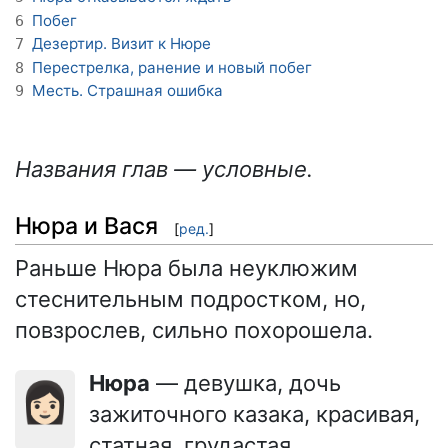
Побег
6
Дезертир. Визит к Нюре
7
Перестрелка, ранение и новый побег
8
Месть. Страшная ошибка
9
Названия глав — условные.
Нюра и Вася
[
ред.
]
Раньше Нюра была неуклюжим
стеснительным подростком, но,
повзрослев, сильно похорошела.
Нюра
— девушка, дочь
👩🏻
зажиточного казака, красивая,
статная, грудастая,