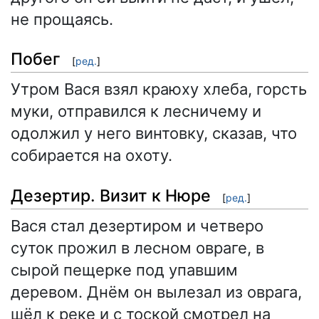
не прощаясь.
Побег
[
ред.
]
Утром Вася взял краюху хлеба, горсть
муки, отправился к лесничему и
одолжил у него винтовку, сказав, что
собирается на охоту.
Дезертир. Визит к Нюре
[
ред.
]
Вася стал дезертиром и четверо
суток прожил в лесном овраге, в
сырой пещерке под упавшим
деревом. Днём он вылезал из оврага,
шёл к реке и с тоской смотрел на