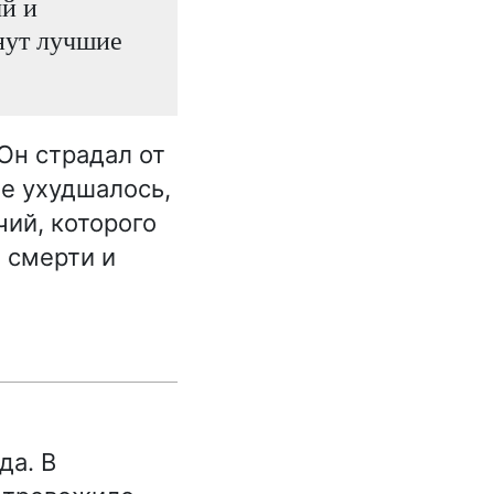
й и
нут лучшие
Он страдал от
ие ухудшалось,
ий, которого
 смерти и
да. В