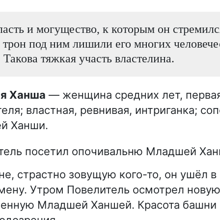
ласть и могущество, к которым он стремилс
и трон под ним лишили его многих человеч
Такова тяжкая участь властелина.
ая Ханша
— женщина средних лет, перва
еля; властная, ревнивая, интриганка; со
й Ханши.
тель посетил опочивальню Младшей Хан
не, страстно зовущую кого-то, он ушёл в
мену. Утром Повелитель осмотрел новую
енную Младшей Ханшей. Красота башни п
подозрения.