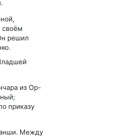
.
иной,
 своём
Он решил
ню.
Младшей
нчара из Ор-
ьный;
по приказу
ханши. Между