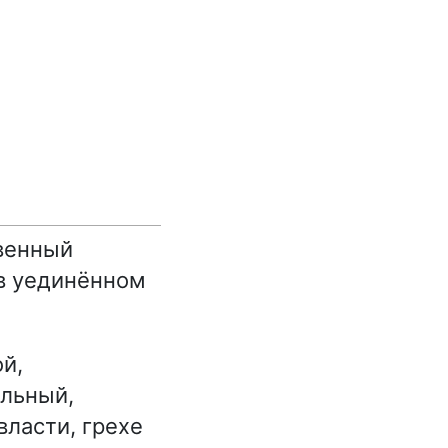
венный
 в уединённом
й,
ельный,
власти, грехе