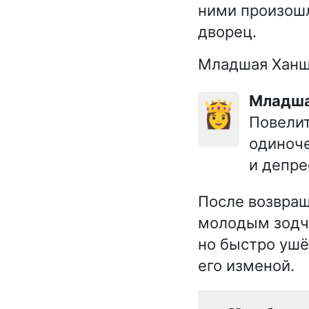
ними произошл
дворец.
Младшая Ханша
Младш
👸
Повелит
одиноче
и депре
После возвращ
молодым зодчи
но быстро ушё
его изменой.