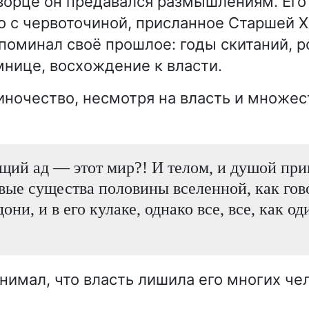
ворце он предавался размышлениям. Его
о с червоточиной, присланное Старшей 
поминал своё прошлое: годы скитаний, 
мнице, восхождение к власти.
иночество, несмотря на власть и множес
ущий ад — этот мир?! И телом, и душой пр
вые существа половины вселенной, как гов
дони, и в его кулаке, однако все, все, как о
нимал, что власть лишила его многих че