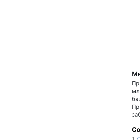
Ми
Пр
мл
ба
Пр
за
С
О
1