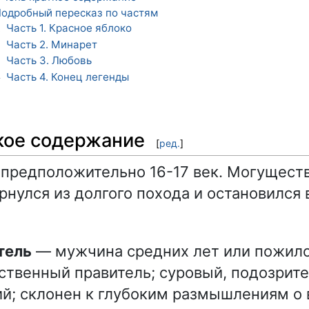
одробный пересказ по частям
Часть 1. Красное яблоко
1
Часть 2. Минарет
2
Часть 3. Любовь
3
Часть 4. Конец легенды
4
кое содержание
[
ред.
]
 предположительно 16-17 век. Могущест
рнулся из долгого похода и остановился
тель
— мужчина средних лет или пожило
твенный правитель; суровый, подозрит
й; склонен к глубоким размышлениям о 