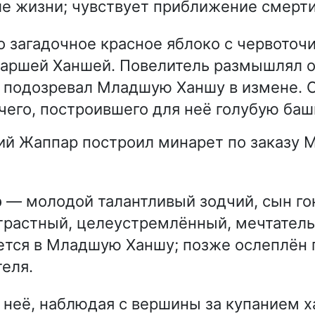
е жизни; чувствует приближение смерти
о загадочное красное яблоко с червоточ
таршей Ханшей. Повелитель размышлял о
 подозревал Младшую Ханшу в измене. 
чего, построившего для неё голубую баш
ий Жаппар построил минарет по заказу 
р
— молодой талантливый зодчий, сын го
трастный, целеустремлённый, мечтател
тся в Младшую Ханшу; позже ослеплён 
еля.
 неё, наблюдая с вершины за купанием 