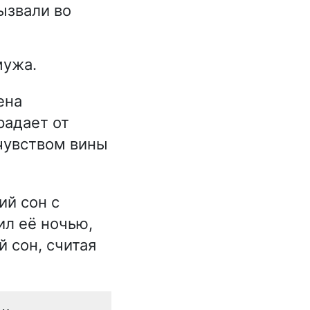
ызвали во
мужа.
ена
радает от
чувством вины
ий сон с
ил её ночью,
 сон, считая