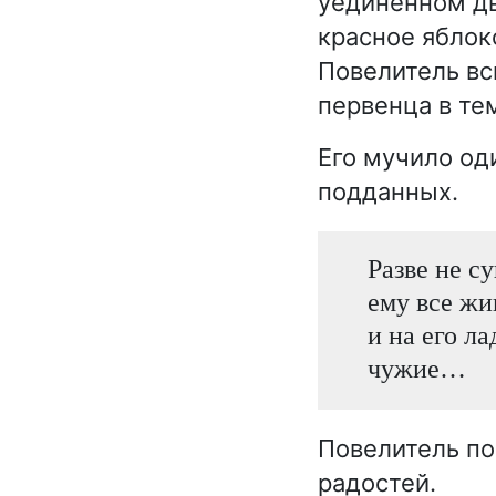
уединённом д
красное яблок
Повелитель вс
первенца в те
Его мучило од
подданных.
Разве не с
ему все жи
и на его ла
чужие…
Повелитель по
радостей.