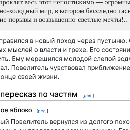
 проклят весь этот непостижимо — огромны
но-холодный мир, в котором бесследно гас
ие порывы и возвышенно-светлые мечты!..
правился в новый поход через пустыню. 
х мыслей о власти и грехе. Его состоян
ить. Ему мерещился молодой слепой зодч
зал. Повелитель чувствовал приближение
онце своей жизни.
пересказ по частям
[
ред.
]
ное яблоко
[
ред.
]
й Повелитель вернулся из долгого похо