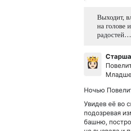
Выходит, в
на голове 
радостей… 
Старш
👸🏻
Повелит
Младше
Ночью Повели
Увидев её во с
подозревая из
башню, постро
но вызвала и 