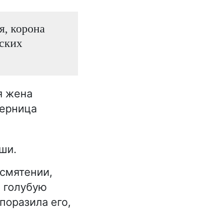
я, корона
еских
я жена
перница
ши.
 смятении,
 голубую
оразила его,