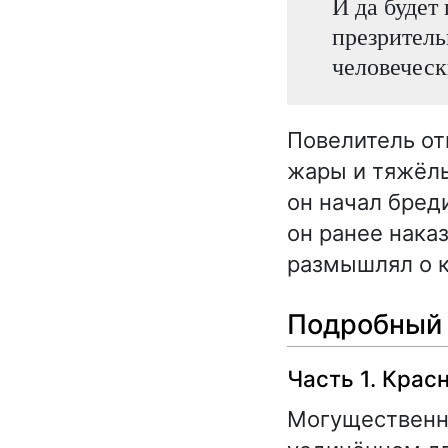
И да будет
презритель
человеческ
Повелитель от
жары и тяжёлы
он начал бред
он ранее нака
размышлял о к
Подробный 
Часть 1. Крас
Могущественны