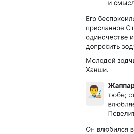
и смысл
Его беспокоил
присланное С
одиночестве и
допросить зод
Молодой зодч
Ханши.
Жаппа
👨‍🎨
тюбе; с
влюбляе
Повелит
Он влюбился в