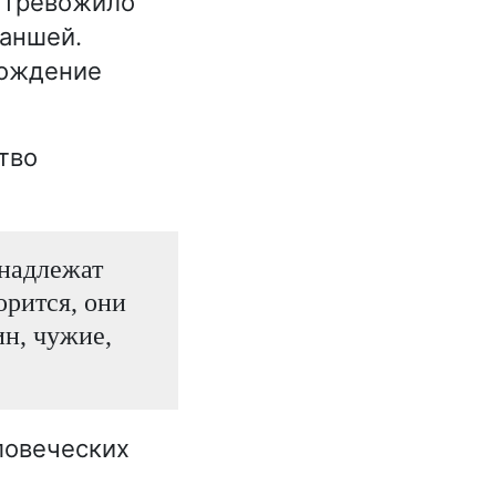
 тревожило
Ханшей.
рождение
тво
инадлежат
орится, они
дин, чужие,
ловеческих