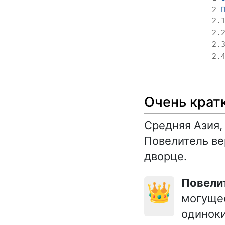
П
2
2.
2.
2.
2.
Очень крат
Средняя Азия,
Повелитель ве
дворце.
Повели
👑
могущес
одиноки