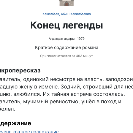
Кекилбаев, Абиш Кекилбаевич
Конец легенды
Аңыздың ақыры
· 1979
Краткое содержание романа
Оригинал читается за 493 минут
кропересказ
авитель, одинокий несмотря на власть, заподозр
адшую жену в измене. Зодчий, строивший для не
шню, влюбился. Их тайная встреча состоялась.
авитель, мучимый ревностью, ушёл в поход и
болел.
одержание
чень краткое содержание