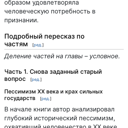
образом удовлетворяла
человеческую потребность в
признании.
Подробный пересказ по
частям
[
ред.
]
Деление частей на главы – условное.
Часть 1. Снова заданный старый
вопрос
[
ред.
]
Пессимизм XX века и крах сильных
государств
[
ред.
]
В начале книги автор анализировал
глубокий исторический пессимизм,
охвативший человечество в XX веке.