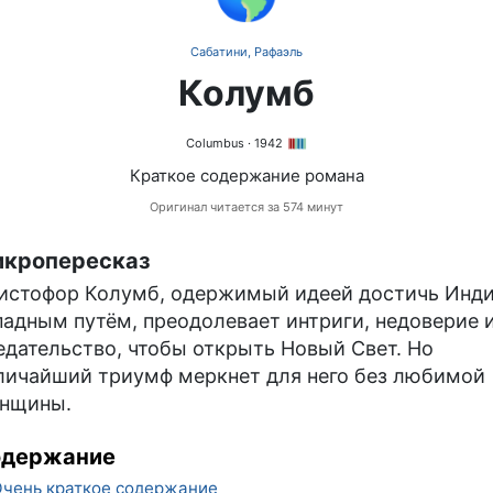
Сабатини, Рафаэль
Колумб
Columbus
· 1942
Краткое содержание романа
Оригинал читается за 574 минут
кропересказ
истофор Колумб, одержимый идеей достичь Инд
падным путём, преодолевает интриги, недоверие 
едательство, чтобы открыть Новый Свет. Но
личайший триумф меркнет для него без любимой
нщины.
одержание
чень краткое содержание