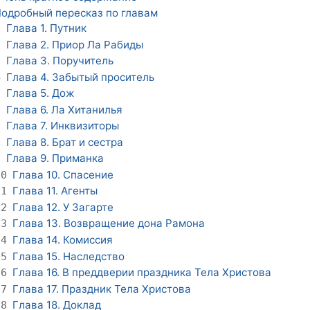
одробный пересказ по главам
Глава 1. Путник
1
Глава 2. Приор Ла Рабиды
2
Глава 3. Поручитель
3
Глава 4. Забытый проситель
4
Глава 5. Дож
5
Глава 6. Ла Хитанилья
6
Глава 7. Инквизиторы
7
Глава 8. Брат и сестра
8
Глава 9. Приманка
9
Глава 10. Спасение
10
Глава 11. Агенты
11
Глава 12. У Загарте
12
Глава 13. Возвращение дона Рамона
13
Глава 14. Комиссия
14
Глава 15. Наследство
15
Глава 16. В преддверии праздника Тела Христова
16
Глава 17. Праздник Тела Христова
17
Глава 18. Доклад
18