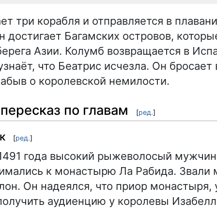
ет три корабля и отправляется в плавани
он достигает Багамских островов, котор
берега Азии. Колумб возвращается в Исп
знаёт, что Беатрис исчезла. Он бросает 
 забыв о королевской немилости.
пересказ по главам
[
ред.
]
к
[
ред.
]
1491 года высокий рыжеволосый мужчин
имались к монастырю Ла Рабида. Звали
лон. Он надеялся, что приор монастыря,
олучить аудиенцию у королевы Изабелл