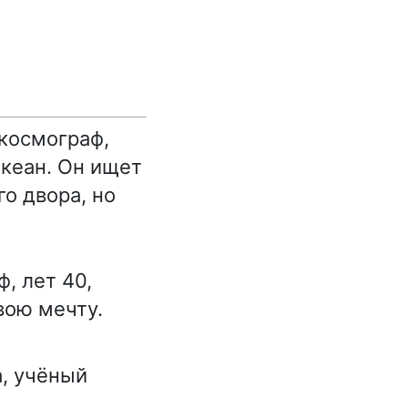
 космограф,
океан. Он ищет
го двора, но
, лет 40,
вою мечту.
, учёный