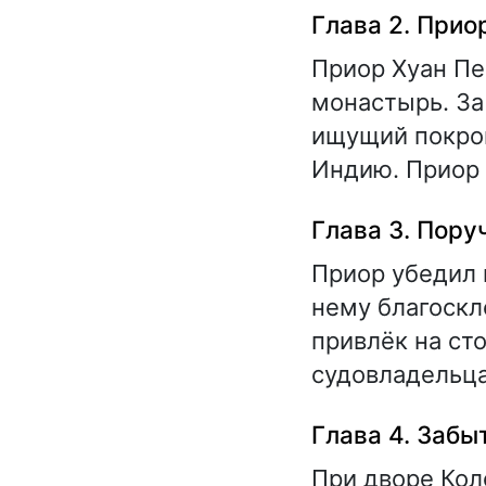
Глава 2. Прио
Приор Хуан Пе
монастырь. За
ищущий покров
Индию. Приор 
Глава 3. Пору
Приор убедил 
нему благоскл
привлёк на ст
судовладельца
Глава 4. Забы
При дворе Кол