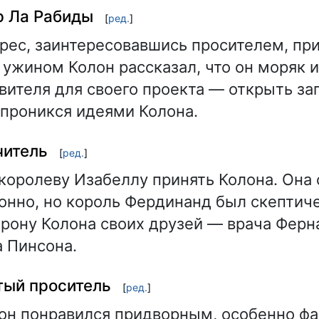
р Ла Рабиды
[
ред.
]
рес, заинтересовавшись просителем, при
 ужином Колон рассказал, что он моряк 
ителя для своего проекта — открыть за
проникся идеями Колона.
читель
[
ред.
]
королеву Изабеллу принять Колона. Она 
онно, но король Фердинанд был скептич
орону Колона своих друзей — врача Ферн
 Пинсона.
тый проситель
[
ред.
]
он понравился придворным, особенно ф