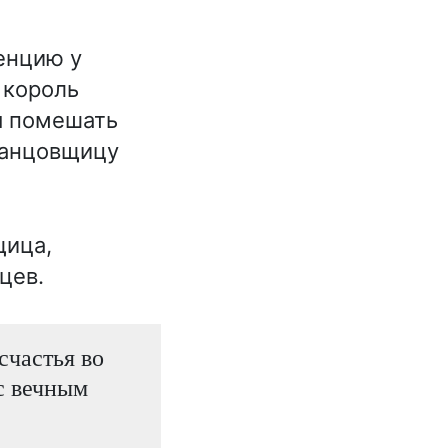
енцию у
 король
я помешать
 танцовщицу
щица,
цев.
счастья во
с вечным