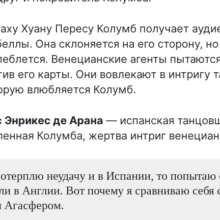
аху Хуану Пересу Колумб получает ауди
еллы. Она склоняется на его сторону, но
еблется. Венецианские агенты пытаютс
тив его карты. Они вовлекают в интригу
торую влюбляется Колумб.
с Энрикес де Арана
— испанская танцов
енная Колумба, жертва интриг венециан
отерплю неудачу и в Испании, то попытаю 
и в Англии. Вот почему я сравниваю себя 
м Агасфером.