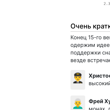
2.
Очень крат
Конец 15-го в
одержим идеей
поддержки снач
везде встреча
👨‍✈️
Христ
высокий
👨‍🦳
Фрей 
монах, 