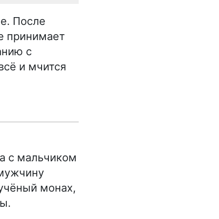
е. После
ые принимает
анию с
всё и мчится
а с мальчиком
 мужчину
 учёный монах,
ы.