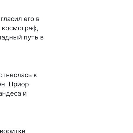
гласил его в
и космограф,
падный путь в
отнеслась к
ен. Приор
андеса и
аворитке