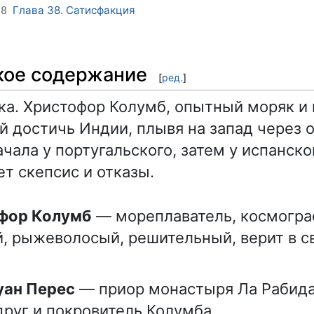
Глава 38. Сатисфакция
38
кое содержание
[
ред.
]
ека. Христофор Колумб, опытный моряк и
 достичь Индии, плывя на запад через 
ала у португальского, затем у испанско
ет скепсис и отказы.
офор Колумб
— мореплаватель, космограф
, рыжеволосый, решительный, верит в с
Хуан Перес
— приор монастыря Ла Рабида
друг и покровитель Колумба.