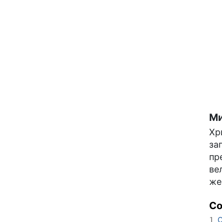
Ми
Хр
за
пр
ве
же
С
О
1