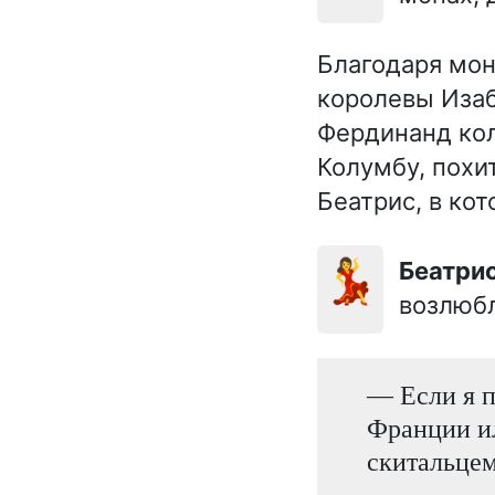
Благодаря мон
королевы Изаб
Фердинанд кол
Колумбу, похи
Беатрис, в ко
💃
Беатри
возлюбл
— Если я п
Франции ил
скитальце