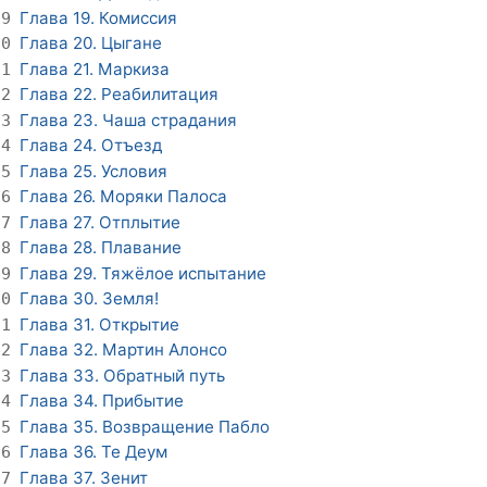
Глава 19. Комиссия
19
Глава 20. Цыгане
20
Глава 21. Маркиза
21
Глава 22. Реабилитация
22
Глава 23. Чаша страдания
23
Глава 24. Отъезд
24
Глава 25. Условия
25
Глава 26. Моряки Палоса
26
Глава 27. Отплытие
27
Глава 28. Плавание
28
Глава 29. Тяжёлое испытание
29
Глава 30. Земля!
30
Глава 31. Открытие
31
Глава 32. Мартин Алонсо
32
Глава 33. Обратный путь
33
Глава 34. Прибытие
34
Глава 35. Возвращение Пабло
35
Глава 36. Те Деум
36
Глава 37. Зенит
37