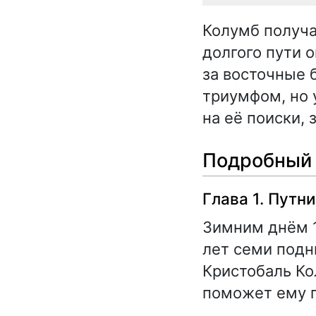
Колумб получа
долгого пути 
за восточные 
триумфом, но у
на её поиски,
Подробный 
Глава 1. Путни
Зимним днём 
лет семи подн
Кристобаль Ко
поможет ему п