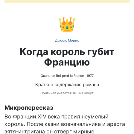
👑
Дрюон, Морис
Когда король губит
Францию
Quand un Roi perd la France
· 1977
Краткое содержание романа
Оригинал читается за 548 минут
Микропересказ
Во Франции XIV века правил неумелый
король. После казни военачальника и ареста
зятя-интригана он отверг мирные