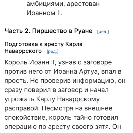
амбициями, арестован
Иоанном II.
Часть 2. Пиршество в Руане
[
ред.
]
Подготовка к аресту Карла
Наваррского
[
ред.
]
Король Иоанн II, узнав о заговоре
против него от Иоанна Артуа, впал в
ярость. Не проверив информацию, он
сразу поверил в заговор и начал
угрожать Карлу Наваррскому
расправой. Несмотря на внешнее
спокойствие, король тайно готовил
операцию по аресту своего зятя. Он