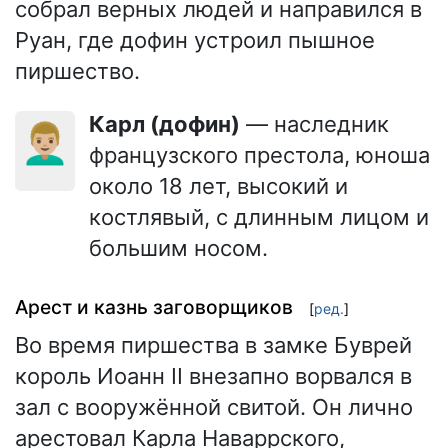
собрал верных людей и направился в
Руан, где дофин устроил пышное
пиршество.
Карл (дофин)
— наследник
👨🏼‍🦱
французского престола, юноша
около 18 лет, высокий и
костлявый, с длинным лицом и
большим носом.
Арест и казнь заговорщиков
[
ред.
]
Во время пиршества в замке Буврей
король Иоанн II внезапно ворвался в
зал с вооружённой свитой. Он лично
арестовал Карла Наваррского,