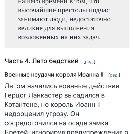
нашего времени в том, что
высочайшие престолы подчас
занимают люди, недостаточно
великие для выполнения
возложенных на них задач.
Часть 4. Лето бедствий
[
ред.
]
Военные неудачи короля Иоанна II
[
ред.
]
Летом начались военные действия.
Герцог Ланкастер высадился в
Котантене, но король Иоанн II
недооценил угрозу. Он
сосредоточился на осаде замка
Бретей, игнорируя предупреждения о