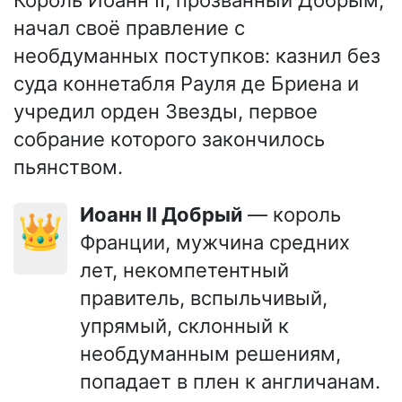
Король Иоанн II, прозванный Добрым,
начал своё правление с
необдуманных поступков: казнил без
суда коннетабля Рауля де Бриена и
учредил орден Звезды, первое
собрание которого закончилось
пьянством.
Иоанн II Добрый
— король
👑
Франции, мужчина средних
лет, некомпетентный
правитель, вспыльчивый,
упрямый, склонный к
необдуманным решениям,
попадает в плен к англичанам.