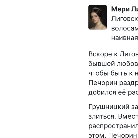
Мери 
Лиговск
волосам
наивная
Вскоре к Лиго
бывшей любовн
чтобы быть к 
Печорин раздр
добился её ра
Грушницкий за
злиться. Вмес
распространил
этом, Печорин 