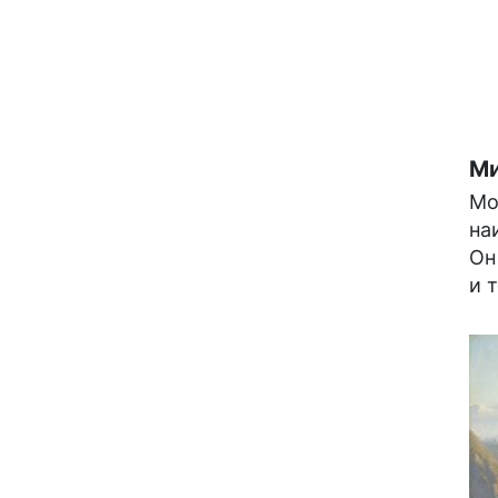
Ми
Мо
на
Он
и 