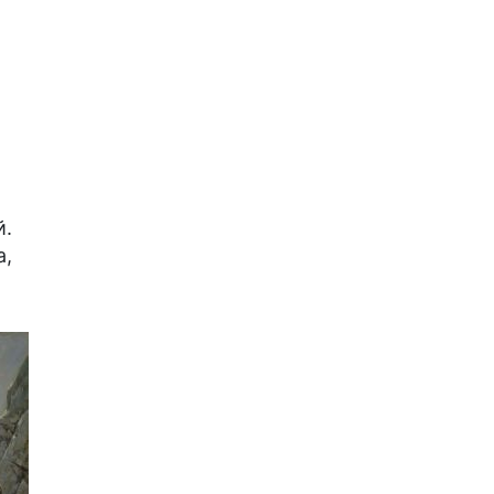
й.
а,