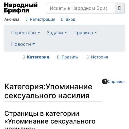
Аноним
Регистрация
Вход
Пересказы
Задачи
Правила
Новости
Категория
Править
История
Справка
Категория
:
Упоминание
сексуального насилия
Перейти к:
навигация
,
поиск
Страницы в категории
«Упоминание сексуального
насилия»